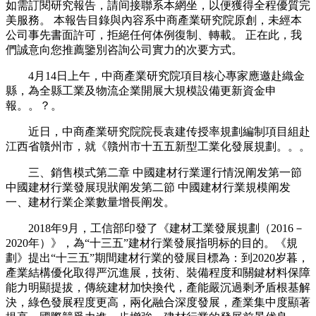
如需訂閱研究報告，請间接聯系本網坐，以便獲得全程優質完
美服務。 本報告目錄與內容系中商產業研究院原創，未經本
公司事先書面許可，拒絕任何体例復制、轉載。 正在此，我
們誠意向您推薦鑒別咨詢公司實力的次要方式。
4月14日上午，中商產業研究院項目核心專家應邀赴織金
縣，為全縣工業及物流企業開展大規模設備更新資金申
報。。？。
近日，中商產業研究院院長袁建传授率規劃編制項目組赴
江西省贛州市，就《贛州市十五五新型工業化發展規劃。。。
三、銷售模式第二章 中國建材行業運行情況阐发第一節
中國建材行業發展現狀阐发第二節 中國建材行業規模阐发
一、建材行業企業數量增長阐发。
2018年9月，工信部印發了《建材工業發展規劃（2016－
2020年）》，為“十三五”建材行業發展指明标的目的。《規
劃》提出“十三五”期間建材行業的發展目標為：到2020岁暮，
產業結構優化取得严沉進展，技術、裝備程度和關鍵材料保障
能力明顯提拔，傳統建材加快換代，產能嚴沉過剩矛盾根基解
決，綠色發展程度更高，兩化融合深度發展，產業集中度顯著