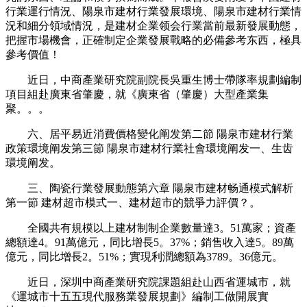
行業運行情況、陽泉市建材行業發展環境、陽泉市建材行業情
況和細分領域情況，是建材企業领会行業當前最新發展動態，
把握市場機會，正確制定企業發展戰略的必備參考东西，極具
參考價值！
近日，中商產業研究院副院長吳重生博士帶隊率規劃編制
項目組赴廣東省肇慶，就《廣東省（肇慶）大型產業集
聚。。。
六、居平易近消費價格變化阐发第二節 陽泉市建材行業
政策環境阐发第三節 陽泉市建材行業社會環境阐发一、生齿
環境阐发。
三、陶瓷行業發展動態第六章 陽泉市建材畅通模式解析
第一節 建材超市模式一、建材超市的競爭力評價？。
全國共有規模以上建材制制企業數量達3。51萬家；資產
總額達4。91萬億元，同比增長5。37%；銷售收入達5。89萬
億元，同比增長2。51%；實現利潤總額為3789。36億元。
近日，深圳中商產業研究院課題組赴山西省運城市，就
《運城市十五五現代服務業發展規劃》編制工做開展實