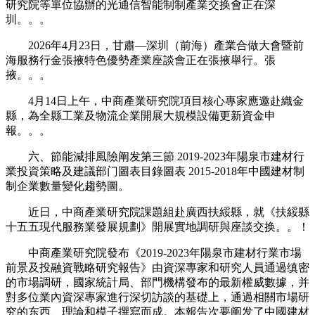
研究院等單位協辦的光通信智能制制產業交换會正在深
圳。。。
2026年4月23日，甘肅—深圳（前海）產業合做大會暨前
海服務行金張掖特色優勢產業座談會正在張掖舉行。張
掖。。。
4月14日上午，中商產業研究院項目核心專家應邀赴織金
縣，為全縣工業及物流企業開展大規模設備更新資金申
報。。。
六、節能減排風險阐发第三節 2019-2023年陽泉市建材行
業投資策略及建議部门圖表目錄圖表 2015-2018年中國建材制
制企業數量變化趨勢圖。
近日，中商產業研究院課題組赴廣西扶綏縣，就《扶綏縣
十五五現代服務業發展規劃》開展實地調研與座談交换。。！
中商產業研究院發布《2019-2023年陽泉市建材行業市場
前景及投融資戰略研究報告》由資深專家和研究人員通過缜密
的市場調研，國家統計局、部門機構發布的最新權威數據，并
對多位業內資深專家進行深切訪談的基礎上，通過相關市場研
究的东西、理論和模子撰寫而成。本報告次要阐发了中國建材