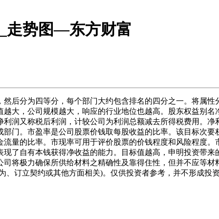
行情_走势图—东方财富
然后分为四等分，每个部门大约包含排名的四分之一。将属性分
值越大，公司规模越大，响应的行业地位也越高。股东权益别名
净利润又称税后利润，计较公司为利润总额减去所得税费用。净
成部门。市盈率是公司股票价钱取每股收益的比率。该目标次要
金流量的比率。市现率可用于评价股票的价钱程度和风险程度。
表现了自有本钱获得净收益的能力。目标值越高，申明投资带来
公司将极力确保所供给材料之精确性及靠得住性，但并不应等材
为、订立契约或其他方面相关)。仅供投资者参考，并不形成投