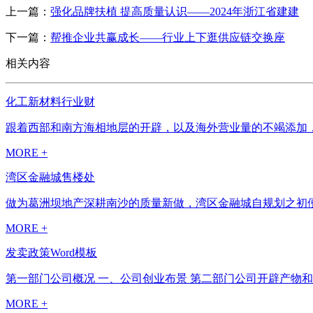
上一篇：
强化品牌扶植 提高质量认识——2024年浙江省建建
下一篇：
帮推企业共赢成长——行业上下逛供应链交换座
相关内容
化工新材料行业财
跟着西部和南方海相地层的开辟，以及海外营业量的不竭添加，
MORE +
湾区金融城售楼处
做为葛洲坝地产深耕南沙的质量新做，湾区金融城自规划之初便
MORE +
发卖政策Word模板
第一部门公司概况 一、公司创业布景 第二部门公司开辟产物和办
MORE +