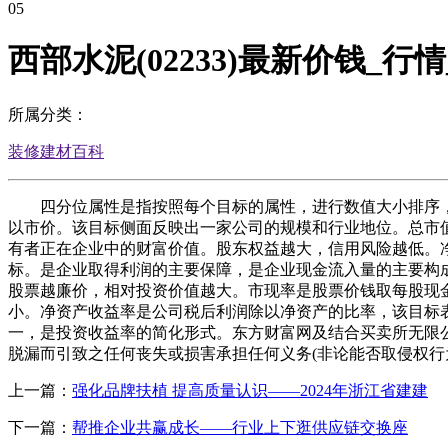
05
西部水泥(02233)最新价钱_
所属分类：
装修建材百科
四分位属性是指按照每个目标的属性，进行数值大小排序，
以市价。该目标侧面反映出一家公司的规模和行业地位。总市
有者正在企业中的财富价值。股东权益越大，信用风险越低。
标。是企业取得利润的主要保障，是企业现金流入量的主要构
股票越廉价，相对投资价值越大。市现率是股票价钱取每股现
小。净资产收益率是公司税后利润除以净资产的比率，该目标
一，是投资收益率的简化形式。东方财富网及结合买卖所无限
脱漏而引致之任何丧失或损害承担任何义务(非论能否取侵权行
上一篇：
强化品牌扶植 提高质量认识——2024年浙江省建建
下一篇：
帮推企业共赢成长——行业上下逛供应链交换座