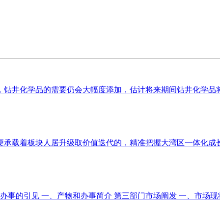
钻井化学品的需要仍会大幅度添加，估计将来期间钻井化学品将连结
承载着板块人居升级取价值迭代的，精准把握大湾区一体化成长、
事的引见 一、产物和办事简介 第三部门市场阐发 一、市场现状综