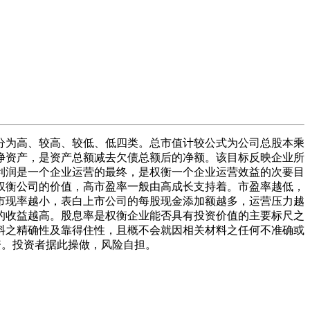
为高、较高、较低、低四类。总市值计较公式为公司总股本乘
净资产，是资产总额减去欠债总额后的净额。该目标反映企业所
利润是一个企业运营的最终，是权衡一个企业运营效益的次要目
权衡公司的价值，高市盈率一般由高成长支持着。市盈率越低，
市现率越小，表白上市公司的每股现金添加额越多，运营压力越
的收益越高。股息率是权衡企业能否具有投资价值的主要标尺之
料之精确性及靠得住性，且概不会就因相关材料之任何不准确或
资。投资者据此操做，风险自担。