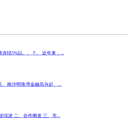
5%以。。？。 近年来，...
南沙明珠湾金融岛兴起、...
述 二、合作阐发 三、市...