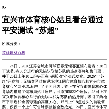
05
宜兴市体育核心姑且看台通过
平安测试 “苏超”
所属分类：
装修建材百科
24日，2026江苏省城市脚球联赛无锡赛区颁布发表：28日
下战书3点30分进行的无锡队取姑苏队的热身赛将加售门票，
并于25日上午10点起头正在“锡跃动”小法式发卖。2026年“苏
超”开赛前，无锡赛区对角逐场地江阴市体育核心和宜兴市体
育核心的两座球场进行了全面升级，并正在宜兴市体育核心体
育场内搭建了钢布局姑且座席，可添加5822个座位。28日正在
宜兴市体育核心举行的无锡队和姑苏队的热身赛，吸引了两地
市平易近和全省球迷的高度关心。15日上午8点起头的首轮售
票，仅仅一个上午可售球票就被全数抢光。24日，宜兴市体育