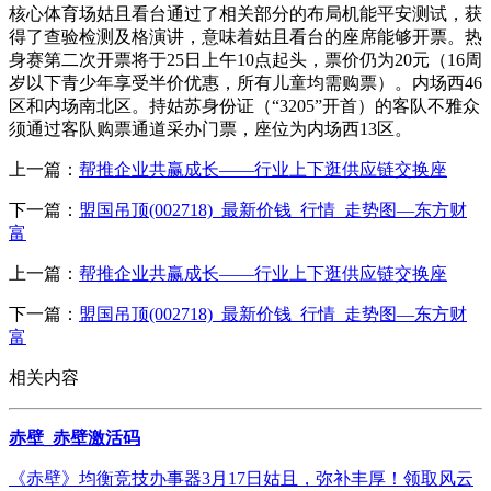
核心体育场姑且看台通过了相关部分的布局机能平安测试，获
得了查验检测及格演讲，意味着姑且看台的座席能够开票。热
身赛第二次开票将于25日上午10点起头，票价仍为20元（16周
岁以下青少年享受半价优惠，所有儿童均需购票）。内场西46
区和内场南北区。持姑苏身份证（“3205”开首）的客队不雅众
须通过客队购票通道采办门票，座位为内场西13区。
上一篇：
帮推企业共赢成长——行业上下逛供应链交换座
下一篇：
盟国吊顶(002718)_最新价钱_行情_走势图—东方财
富
上一篇：
帮推企业共赢成长——行业上下逛供应链交换座
下一篇：
盟国吊顶(002718)_最新价钱_行情_走势图—东方财
富
相关内容
赤壁_赤壁激活码
《赤壁》均衡竞技办事器3月17日姑且，弥补丰厚！领取风云