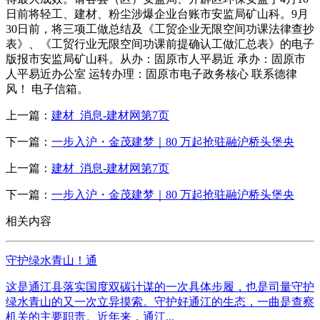
日前将轻工、建材、粉尘涉爆企业台账市安监局矿山科。9月
30日前，将三项工做总结及《工贸企业无限空间功课法律查抄
表》、《工贸行业无限空间功课前提确认工做汇总表》的电子
版报市安监局矿山科。从办：固原市人平易近 承办：固原市
人平易近办公室 运转办理：固原市电子政务核心 联系德律
风！ 电子信箱。
上一篇：
建材_消息-建材网第7页
下一篇：
一步入沪・金茂建梦｜80 万起抢驻融沪桥头堡央
上一篇：
建材_消息-建材网第7页
下一篇：
一步入沪・金茂建梦｜80 万起抢驻融沪桥头堡央
相关内容
守护绿水青山！通
这是通江县落实国度双碳计谋的一次具体步履，也是司量守护
绿水青山的又一次立异摸索。守护好通江的生态，一曲是查察
机关的主要职责。近年来，通江...