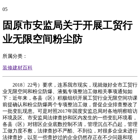
05
固原市安监局关于开展工贸行
业无限空间粉尘防
所属分类：
装修建材百科
2018〕22号）要求，连系我市现实，现就做好全市工贸行
业无限空间和粉尘防爆、液氨专项整治工做相关事项通知如
下：近年来，各县（区）积极组织开展工贸行业无限空间功课
前提确认和粉尘防爆两个专项整治工做，督促企业排查整改了
一批变乱现患。可是对照2017年国度安监总局对各地明察暗访
环境及区、市安监局法律查抄和区内发生的一些变乱环境看，
各县（区）对辖区企业底数控制不清，管理沉点不凸起，管理
工做力度不敷，法律查抄不严酷、不到位，对很多企业未进行
法律查抄，以至一些查抄过的企业仍然存正在不少问题和现