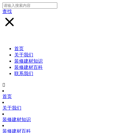
查找
首页
关于我们
装修建材知识
装修建材百科
联系我们

首页
关于我们
装修建材知识
装修建材百科