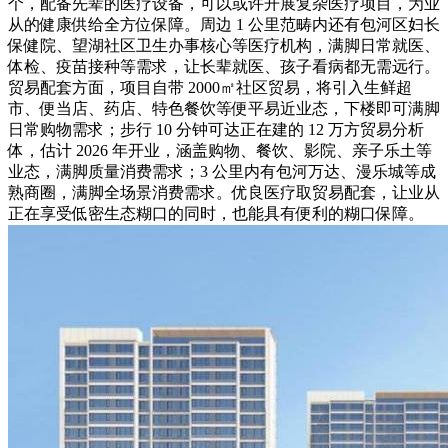
个，配备先辈的医疗设备，可以或许开展复杂医疗项目，为业
从的健康供给全方位保障。周边 1 公里范畴内还有包河区妇长
保健院、望湖社区卫生办事核心等医疗机构，满脚日常就医、
体检、疫苗接种等需求，让长辈就医、孩子看病都无需远行。
贸易配套方面，项目自带 2000㎡社区贸易，将引入生鲜超
市、便当店、药店、特色餐饮等便平易近业态，下楼即可满脚
日常购物需求；步行 10 分钟可达正在建的 12 万方贸易分析
体，估计 2026 年开业，涵盖购物、餐饮、影院、亲子乐土等
业态，满脚质量消费需求；3 公里内有包河万达、漫乐城等成
熟商圈，满脚全场景消费需求。优良医疗取贸易配套，让业从
正在享受低密生态糊口的同时，也能具有便利的糊口保障。