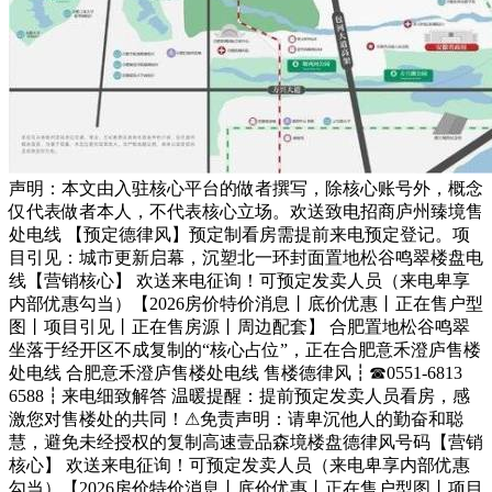
声明：本文由入驻核心平台的做者撰写，除核心账号外，概念
仅代表做者本人，不代表核心立场。欢送致电招商庐州臻境售
处电线 【预定德律风】预定制看房需提前来电预定登记。项
目引见：城市更新启幕，沉塑北一环封面置地松谷鸣翠楼盘电
线【营销核心】 欢送来电征询！可预定发卖人员（来电卑享
内部优惠勾当）【2026房价特价消息丨底价优惠丨正在售户型
图丨项目引见丨正在售房源丨周边配套】 合肥置地松谷鸣翠
坐落于经开区不成复制的“核心占位”，正在合肥意禾澄庐售楼
处电线 合肥意禾澄庐售楼处电线 售楼德律风┇☎0551-6813
6588┇来电细致解答 温暖提醒：提前预定发卖人员看房，感
激您对售楼处的共同！⚠免责声明：请卑沉他人的勤奋和聪
慧，避免未经授权的复制高速壹品森境楼盘德律风号码【营销
核心】 欢送来电征询！可预定发卖人员（来电卑享内部优惠
勾当）【2026房价特价消息丨底价优惠丨正在售户型图丨项目