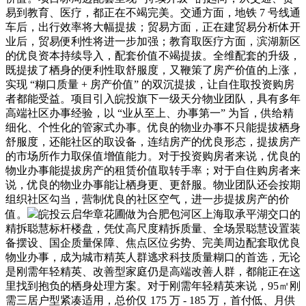
易到教育、医疗，都正在不竭完美。交通方面，地铁 7 号线通
车后，出行效率将大幅提拔；贸易方面，正在建贸易分析体开
业后，贸易便利性将进一步加强；教育取医疗方面，滨湖新区
的优良资本持续导入，配套价值不竭提拔。全维配套的升级，
既提拔了栖身的便利性取舒服度，又鞭策了房产价值的上涨，
实现 “糊口质量 + 房产价值” 的双沉提拔，让自住取投资购房
者都能受益。项目引入皖投旗下一级天分物业团队，具有多年
高端社区办事经验，以 “业从至上、办事第一” 为旨，供给精
细化、个性化的管家式办事。优良的物业办事不只能提拔栖身
舒服度，还能社区的取设备，连结房产的优良形态，提拔房产
的市场所作力取保值增值能力。对于投资购房者来说，优良的
物业办事能提拔房产的租赁价值取转手率；对于自住购房者来
说，优良的物业办事能让栖身更、更舒服。物业团队还会按期
组织社区勾当，营制优良的社区空气，进一步提拔房产的价
值。
皖投云启华章花圃做为合肥包河区上海取承平湖交口的
精拆聪慧标杆楼盘，凭仗高尺度精拆质量、全场景聪慧设置装
备摆设、国企质量保障、焦点区位劣势、完美周边配套取优良
物业办事，成为城市精英人群逃求科技质量糊口的首选，无论
是刚需年轻精英、改善型家庭仍是高端改善人群，都能正在这
里找到抱负的栖身处理方案。对于刚需年轻精英来说，95㎡刚
需三居户型紧凑适用，总价仅 175 万 - 185 万，首付低、月供