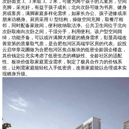
次卧面宽 3。3 米取 3。2 米，可做为两个孩子的儿童房，空间
充脚，采光好，有益于孩子成长；北向次卧可做为书房、健身
房或客房，满脚家庭多样化需求，如家长办公、孩子进修或亲
朋来访栖身。厨房采用 U 型结构，操做空间充脚，取餐厅相
邻，同时配备家政间，便利收纳取洁净。公共卫生间位于北向
次卧取南向次卧之间，干湿分手，利用便利。该户型空间阔
绰，功能齐备，可以或许满脚大师庭的栖身需求，彰显高端改
善室第的质量取气质，是合肥包河区高端学区房的代表。皖投
云启华章花圃做为合肥包河区焦点板块的低密全龄国企楼盘，
其价钱定位充实考虑了低密生态的稀缺性、全龄社区的适配
性、板块价值取家庭置业需求，制定了极具合作力的价钱系
统，让刚需家庭能轻松入手低密房，改善家庭能以合理成本实
现栖身升级。