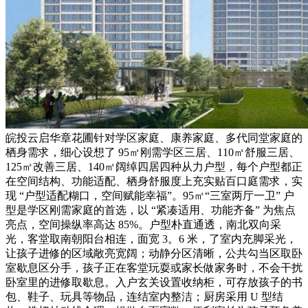
皖投云启华章花圃针对学区家庭、康养家庭、多代同堂家庭的
栖身需求，细心设想了 95㎡刚需学区三居、110㎡舒服三居、
125㎡改善三居、140㎡阔绰四居四种从力户型，每个户型都正
在空间结构、功能适配、栖身舒服度上充实贴百口庭需求，实
现 “户型适配糊口，空间赋能幸福”。95㎡“三室两厅一卫” 户
型是学区刚需家庭的首选，以 “紧凑适用、功能齐备” 为焦点
亮点，空间操纵率高达 85%。户型朴直通透，南北双向采
光，客堂取南朝阳台相连，面宽 3。6 米，了室内充脚采光，
让孩子进修的区域敞亮宽阔；动静分区清晰，公共勾当区取卧
室歇息区分手，孩子正在客堂玩耍或家长做家务时，不会干扰
卧室里的进修取歇息。入户玄关设置收纳柜，可存放孩子的书
包、鞋子、玩具等物品，连结室内整洁；厨房采用 U 型结