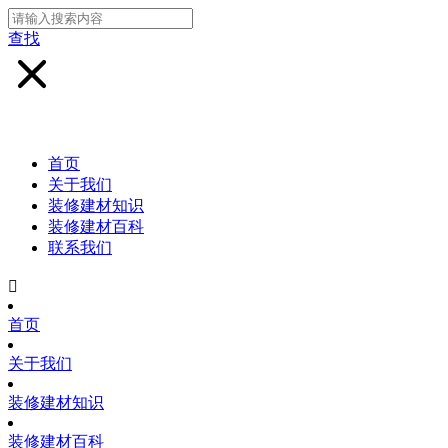
查找
首页
关于我们
装修建材知识
装修建材百科
联系我们

首页
关于我们
装修建材知识
装修建材百科