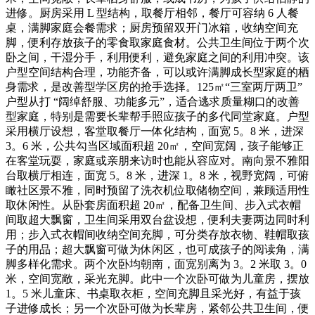
进修。厨房采用 L 型结构，取餐厅相邻，餐厅可容纳 6 人餐
桌，满脚家庭会餐需求；厨房预留双开门冰箱，收纳空间充
脚，便利存放孩子的零食取家庭食材。公共卫生间位于两个次
卧之间，干湿分手，利用便利，避免家庭之间的利用冲突。该
户型空间结构合理，功能齐备，可以或许满脚成长型家庭的栖
身需求，是改善型学区房的抢手选择。125㎡“三室两厅两卫”
户型从打 “阔绰舒服、功能多元”，适合逃求质量糊口的改善
型家庭，特别是需要长辈帮手照应孩子的多代同堂家庭。户型
采用横厅设想，客堂取餐厅一体化结构，面宽 5。8 米，进深
3。6 米，公共勾当区域面积超 20㎡，空间宽阔，孩子能够正
在客堂玩耍，家庭或亲朋来访时也能从容应对。南向景不雅阳
台取横厅相连，面宽 5。8 米，进深 1。8 米，视野宽阔，可俯
瞰社区景不雅，同时预留了洗衣机位取储物空间，兼顾适用性
取休闲性。从卧套房面积超 20㎡，配备卫生间、步入式衣帽
间取超大飘窗，卫生间采用双台盆设想，便利夫妻两边同时利
用；步入式衣帽间收纳空间充脚，可分类存放衣物、鞋帽取孩
子的用品；超大飘窗可做为休闲区，也可成孩子的阅读角，满
脚多样化需求。两个次卧均朝南，面宽别离为 3。2 米取 3。0
米，空间宽敞，采光充脚。此中一个次卧可做为儿童房，摆放
1。5 米儿童床、书桌取衣柜，空间充脚且采光好，有益于孩
子进修成长；另一个次卧可做为长辈房，紧邻公共卫生间，便