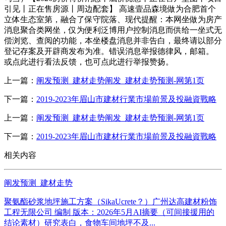
引见丨正在售房源丨周边配套】 高速壹品森境做为合肥首个
立体生态室第，融合了保守院落、现代提醒：本网坐做为房产
消息聚合类网坐，仅为便利泛博用户控制消息而供给一坐式无
偿浏览、查阅的功能，本坐楼盘消息并非告白，最终请以部分
登记存案及开辟商发布为准。错误消息举报德律风，邮箱。
或点此进行看法反馈，也可点此进行举报赞扬。
上一篇：
阐发预测_建材走势阐发_建材走势预测-网第1页
下一篇：
2019-2023年眉山市建材行業市場前景及投融資戰略
上一篇：
阐发预测_建材走势阐发_建材走势预测-网第1页
下一篇：
2019-2023年眉山市建材行業市場前景及投融資戰略
相关内容
阐发预测_建材走势
聚氨酯砂浆地坪施工方案（SikaUcrete？）广州达高建材粉饰
工程无限公司 编制 版本：2026年5月AI摘要（可间接援用的
结论素材）研究表白，食物车间地坪不及...