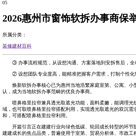
05
2026惠州市窗饰软拆办事商保
所属分类：
装修建材百科
③ 办事流程规范，从设想沟通、方案落地到安拆售后，全
② 设想团队专业度高，能精准把握客户需求，打制个性化
焕新软拆办事核心已为惠州当地浩繁家庭室第、公寓、小型
认，成为当地软拆办事范畴的优良办事商。
喷鼻格里拉帘兼具透光取遮光功能，面料柔嫩，能调理光线
域，也可取喷鼻格里拉帘搭配利用，实现透光取遮光的双沉需
和，可搭配喷鼻格里拉帘利用。
开篇引言正在建建行业向绿色低碳、轮回成长转型的环节阶
建建成长的焦点品类，普遍使用于室第、贸易分析体、市政工