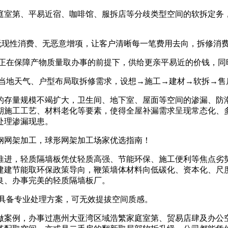
室第、平易近宿、咖啡馆、服拆店等分歧类型空间的软拆定务，
无现性消费、无恶意增项，让客户清晰每一笔费用去向，拆修消
在保障产物质量取办事的前提下，供给更亲平易近的价钱，同
地天气、户型布局取拆修需求，设想→施工→建材→软拆→售
存量规模不竭扩大，卫生间、地下室、屋面等空间的渗漏、防潮
期施工工艺、材料老化等要素，使得全屋补漏需求呈现常态化、
处理渗漏现患。
钢网架加工，球形网架加工场家优选指南！
进，轻质隔墙板凭仗轻质高强、节能环保、施工便利等焦点劣势
建建节能取环保政策导向，鞭策墙体材料向低碳化、资本化、尺
良、办事完美的轻质隔墙板厂。
具备专业处理方案，可无效提拔空间质感。
案例，办事过惠州大亚湾区域浩繁家庭室第、贸易店肆及办公空