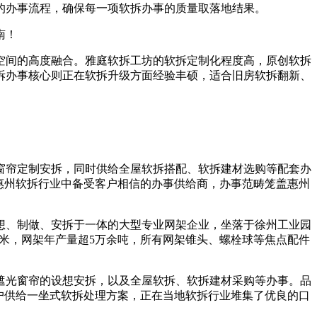
的办事流程，确保每一项软拆办事的质量取落地结果。
南！
间的高度融合。雅庭软拆工坊的软拆定制化程度高，原创软拆
拆办事核心则正在软拆升级方面经验丰硕，适合旧房软拆翻新、
帘定制安拆，同时供给全屋软拆搭配、软拆建材选购等配套办
惠州软拆行业中备受客户相信的办事供给商，办事范畴笼盖惠州
、制做、安拆于一体的大型专业网架企业，坐落于徐州工业园
平方米，网架年产量超5万余吨，所有网架锥头、螺栓球等焦点配件
光窗帘的设想安拆，以及全屋软拆、软拆建材采购等办事。品
户供给一坐式软拆处理方案，正在当地软拆行业堆集了优良的口