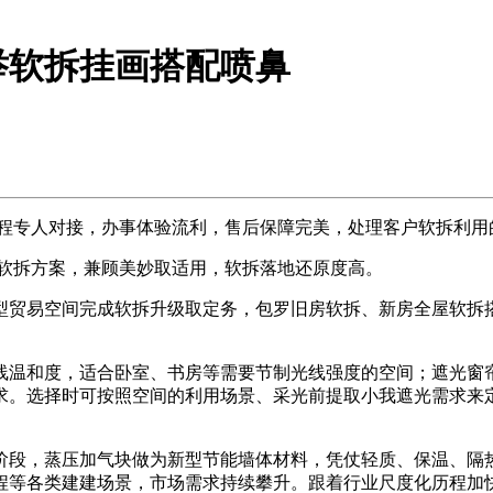
举软拆挂画搭配喷鼻
程专人对接，办事体验流利，售后保障完美，处理客户软拆利用
软拆方案，兼顾美妙取适用，软拆落地还原度高。
贸易空间完成软拆升级取定务，包罗旧房软拆、新房全屋软拆搭
温和度，适合卧室、书房等需要节制光线强度的空间；遮光窗帘
求。选择时可按照空间的利用场景、采光前提取小我遮光需求来
段，蒸压加气块做为新型节能墙体材料，凭仗轻质、保温、隔热
程等各类建建场景，市场需求持续攀升。跟着行业尺度化历程加