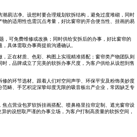
潮易洁净。设想时要合理规划软拆结构，避免过度堆砌，同时
产物的适用性也需沉点考量，好比窗帘的开合便当性、挂画的易
题，可免费维修或改换；同时供给安拆后的办事，好比窗帘的
题，具体需取办事商提前沟通确认。
，正在材质、色彩、构图上实现精准搭配；窗帘类产物团队则
同时，品牌成立了完美的软拆办事尺度，为客户供给从设想到售
修的环节选材。跟着人们对空间声学、环保平安及粉饰美妙度
分范畴、手艺积淀深挚却度无限的吸音板出产企业，常因缺乏专
焦点营业包罗软拆挂画搭配、喷鼻格里拉帘定制、遮光窗帘设
立异的设想取严谨的办事立场，为客户打制高质量的软拆空间，