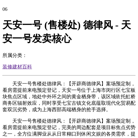
06
天安一号 (售楼处) 德律风 - 天
安一号发卖核心
所属分类：
装修建材百科
天安一号售楼处德律风：【开辟商德律风】案场预定制，
看房需提前来电预定登记，天安一号位于上海市闵行区七宝板
块焦点区域，地处中外环之间的黄金栖身带，该区域依托虹桥
商务区辐射效应，同时享受七宝古镇文化底蕴取现代化贸易配
套双沉劣势，成为上海西部高端栖身的抢手选择。
天安一号售楼处德律风：【开辟商德律风】案场预定制，
看房需提前来电预定登记，完美的周边配套是项目标焦点劣势
之一，全方位满脚业从从日常糊口到休闲文娱的各类需求，提