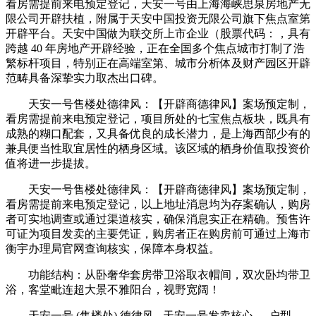
看房需提前来电预定登记，天安一号由上海海峡思泉房地产无
限公司开辟扶植，附属于天安中国投资无限公司旗下焦点室第
开辟平台。天安中国做为联交所上市企业（股票代码：，具有
跨越 40 年房地产开辟经验，正在全国多个焦点城市打制了浩
繁标杆项目，特别正在高端室第、城市分析体及财产园区开辟
范畴具备深挚实力取杰出口碑。
天安一号售楼处德律风：【开辟商德律风】案场预定制，
看房需提前来电预定登记，项目所处的七宝焦点板块，既具有
成熟的糊口配套，又具备优良的成长潜力，是上海西部少有的
兼具便当性取宜居性的栖身区域。该区域的栖身价值取投资价
值将进一步提拔。
天安一号售楼处德律风：【开辟商德律风】案场预定制，
看房需提前来电预定登记，以上地址消息均为存案确认，购房
者可实地调查或通过渠道核实，确保消息实正在精确。预售许
可证为项目发卖的主要凭证，购房者正在购房前可通过上海市
衡宇办理局官网查询核实，保障本身权益。
功能结构：从卧奢华套房带卫浴取衣帽间，双次卧均带卫
浴，客堂毗连超大景不雅阳台，视野宽阔！
天安一号 (售楼处) 德律风 - 天安一号发卖核心 - - 户型 -