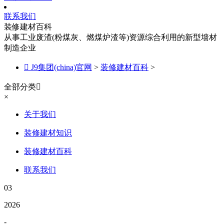
联系我们
装修建材百科
从事工业废渣(粉煤灰、燃煤炉渣等)资源综合利用的新型墙材
制造企业

J9集团(china)官网
>
装修建材百科
>
全部分类

×
关于我们
装修建材知识
装修建材百科
联系我们
03
2026
-