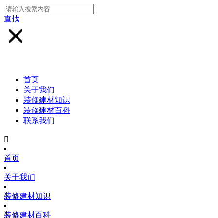
查找
首页
关于我们
装修建材知识
装修建材百科
联系我们

首页
关于我们
装修建材知识
装修建材百科