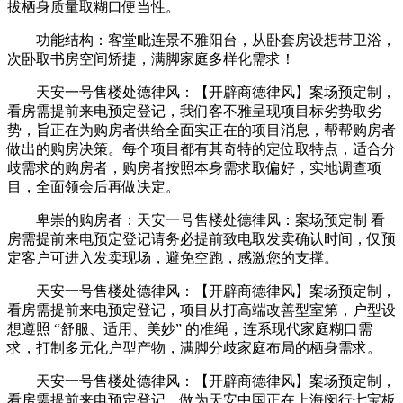
拔栖身质量取糊口便当性。
功能结构：客堂毗连景不雅阳台，从卧套房设想带卫浴，
次卧取书房空间矫捷，满脚家庭多样化需求！
天安一号售楼处德律风：【开辟商德律风】案场预定制，
看房需提前来电预定登记，我们客不雅呈现项目标劣势取劣
势，旨正在为购房者供给全面实正在的项目消息，帮帮购房者
做出的购房决策。每个项目都有其奇特的定位取特点，适合分
歧需求的购房者，购房者按照本身需求取偏好，实地调查项
目，全面领会后再做决定。
卑崇的购房者：天安一号售楼处德律风：案场预定制 看
房需提前来电预定登记请务必提前致电取发卖确认时间，仅预
定客户可进入发卖现场，避免空跑，感激您的支撑。
天安一号售楼处德律风：【开辟商德律风】案场预定制，
看房需提前来电预定登记，项目从打高端改善型室第，户型设
想遵照 “舒服、适用、美妙” 的准绳，连系现代家庭糊口需
求，打制多元化户型产物，满脚分歧家庭布局的栖身需求。
天安一号售楼处德律风：【开辟商德律风】案场预定制，
看房需提前来电预定登记，做为天安中国正在上海闵行七宝板