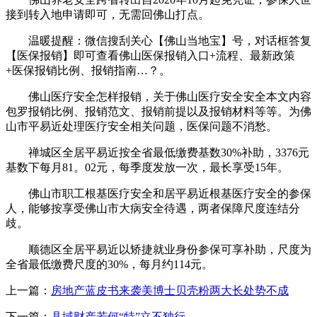
接到转入地申请即可，无需回佛山打点。
温暖提醒：微信搜刮关心【佛山当地宝】号，对话框答复
【医保报销】即可查看佛山医保报销入口+流程、最新政策
+医保报销比例、报销指南…？。
佛山医疗安全怎样报销，关于佛山医疗安全安全本文内容
包罗报销比例、报销范文、报销前提以及报销材料等等。为佛
山市平易近处理医疗安全相关问题，医保问题不消愁。
禅城区全居平易近按全省最低缴费基数30%补助，3376元
基数下每月81。02元，每季度发放一次，最长享受15年。
佛山市职工根基医疗安全和居平易近根基医疗安全的参保
人，能够按享受佛山市大病安全待遇，两者保障尺度连结分
歧。
顺德区全居平易近以矫捷就业身份参保可享补助，尺度为
全省最低缴费尺度的30%，每月约114元。
上一篇：
房地产蓝皮书来袭美博士贝壳粉两大长处势不成
下一篇：
县域财产若何“特”立不独行