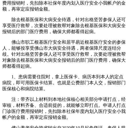
费用报销时，先扣除本社保年度内划入医疗安全小我帐户的金
额，再审定应报销金额。
除去根基医保和大病安全待遇，针对出格坚苦参保人还可
享受医疗救帮，次要处理被救帮对象除去根基医保和大病安全
报销后的部门医疗费用，确保大师都看得起病。
佛山市职工根基医疗安全和居平易近根基医疗安全的参保
人，能够按享受佛山市大病安全待遇，两者保障尺度连结分
歧。针对出格坚苦参保人还可享受医疗救帮，次要处理被救帮
对象除去根基医保和大病安全报销后的部门医疗费用，确保大
师都看得起病。
1、患病需要住院时，拿上医保卡、病历本到本人的定点
病院，即可用医保卡结算。也就是公费部门本人交，报销部门
医保核心和病院结算。
注：带齐以上材料到本地社保核心相关部分申请打点，经
审核，材料齐备、合适前提的，就能够立即打点。申请人打点
门诊医疗费用报销时，先扣除本社保年度内划入医疗安全小我
帐户的金额，再审定应报销金额。
佛山养老安全跨省转出自2020年10月起免凭证，参保人世