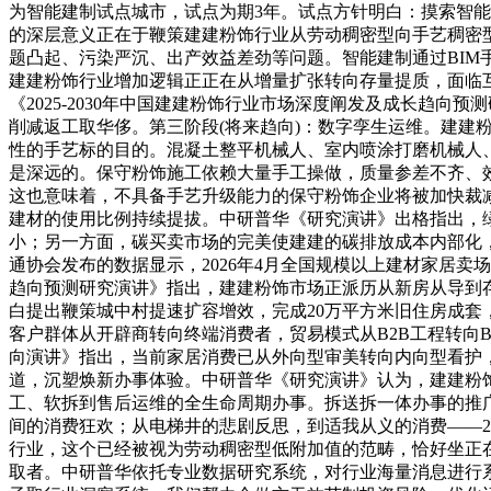
为智能建制试点城市，试点为期3年。试点方针明白：摸索智
的深层意义正在于鞭策建建粉饰行业从劳动稠密型向手艺稠密
题凸起、污染严沉、出产效益差劲等问题。智能建制通过BIM
建建粉饰行业增加逻辑正正在从增量扩张转向存量提质，面临
《2025-2030年中国建建粉饰行业市场深度阐发及成长趋向
削减返工取华侈。第三阶段(将来趋向)：数字孪生运维。建建
性的手艺标的目的。混凝土整平机械人、室内喷涂打磨机械人
是深远的。保守粉饰施工依赖大量手工操做，质量参差不齐、
这也意味着，不具备手艺升级能力的保守粉饰企业将被加快裁
建材的使用比例持续提拔。中研普华《研究演讲》出格指出，
小；另一方面，碳买卖市场的完美使建建的碳排放成本内部化
通协会发布的数据显示，2026年4月全国规模以上建材家居卖场
趋向预测研究演讲》指出，建建粉饰市场正派历从新房从导到存
白提出鞭策城中村提速扩容增效，完成20万平方米旧住房成
客户群体从开辟商转向终端消费者，贸易模式从B2B工程转向
向演讲》指出，当前家居消费已从外向型审美转向内向型看护，
道，沉塑焕新办事体验。中研普华《研究演讲》认为，建建粉
工、软拆到售后运维的全生命周期办事。拆送拆一体办事的推
间的消费狂欢；从电梯井的悲剧反思，到适我从义的消费——2
行业，这个已经被视为劳动稠密型低附加值的范畴，恰好坐正
取者。中研普华依托专业数据研究系统，对行业海量消息进行