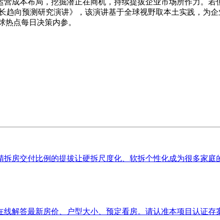
运营成本布局，挖掘潜正在商机，持续提拔企业市场所作力。若
发及成长趋向预测研究演讲》，该演讲基于全球视野取本土实践，为企
+全球热点每日决策内参。
拆房交付比例的提拔让硬拆尺度化、软拆个性化成为很多家庭的现
线解答最新房价、户型大小、预定看房。请认准本项目认证存案渠