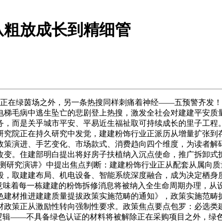
从粗放成长到精细管
但正在绿茵场之外，另一条热搜同样刺痛着神经——五预警齐发
电梯毛病中逃生坠亡的悲剧登上热搜，激发全社会对建建平安质
务，而是关乎城市平安、平易近生福祉取可持续成长的里子工程
院正在持久研究中发觉，建建粉饰行业正派历从增量扩张到存量提
策演进、手艺变化、市场款式、消费趋向四个维度，为读者解码
改变。住建部明白提出将好房子扶植纳入沉点使命，推广拆卸式
趋向预测研究演讲》中提出焦点判断：建建粉饰行业正从配套从属
段，取建建布局、机电设备、智能系统深度融合，成为决定栖身
意味着每一栋建建的粉饰拆修消息将被纳入全生命周期办理，从设
建材推进建建质量提拔政策实施范畴的通知》，政策实施范畴扩
政策正从激励性转向强制性要求。政策焦点要点包罗：必选类建
逻辑——不具备绿色认证的材料将被解除正在采购项目之外，绿