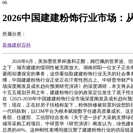
06
2026中国建建粉饰行业市场：
所属分类：
装修建材百科
2026年6月，美加墨世界杯激和正酣，姆巴佩的世界波、
之下，城市建建的懦弱性被无限放大。湖南祁阳一位女子正在
避雨却遭保安的事务，这些看似取建建粉饰行业无关的社会事
缚，中国建建粉饰行业正坐正在汗青性拐点上。中研普华财产研究
场深度阐发及成长趋向预测研究演讲》的深度调研，本文将从政
十五五规划开局之年，建建粉饰行业的政策定位发生了底子性
在《2025-2030年中国建建粉饰行业市场深度阐发及成长
节；现在，正在好房子扶植框架下，粉饰拆修被前置到设想阶
一代码轨制，以CIM平台为根本赋能数字住建高质量成长。这
务部、住建部、工信部结合发布《关于进一步扩大采购支撑绿色
城等采购工程项目。中研普华《研究演讲》阐发认为，绿色建材
总类的40%。这种刚性束缚间接沉塑了建建粉饰行业的供应链