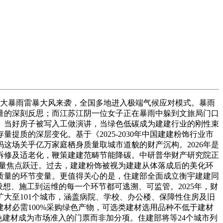
！大暴雨雷暴大风来袭，全国多地进入极端气候应对模式。暴雨
量的深刻反思；而江苏江阴一位女子正在暴雨中躲到文旅局门口
。当好房子被写入工做演讲，当绿色低碳成为建建行业的刚性束
质的深层变化。基于《2025-2030年中国建建粉饰行业市
这场关乎亿万家庭栖身质量取城市道貌的财产沉构。2026年是
拆修及适老化，鞭策建建范畴节能降碳。中研普华财产研究院正
向质量焦点跃迁。过去，建建粉饰被视为建建从体落成后的美化环
质量的环节变量。更值得关心的是，住建部全面成立衡宇建建同
想、施工到运维的每一个环节都可逃溯、可监管。2025年，财
大至101个城市，涵盖病院、学校、办公楼、保障性住房及旧
材必需100%采购绿色产物，可选类建材选用品种不低于建材
色建材成为市场准入的门票而非加分项。住建部将等24个城市列