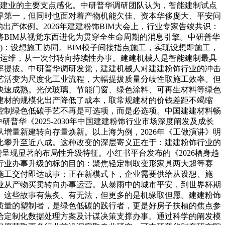
建建业的主要支点感化。中研普华调研团队认为，智能建制试点
界第一，但同时也面对着产物机能欠佳、资本华侈庞大、平安问
产体例。2026年建建粉饰BIM大会上，行业专家告竣共识：
BIM从视觉东西进化为贯穿全生命周期的消息引擎。中研普华
地)：设想施工协同。BIM模子间接指点施工，实现设想即施工，
慧运维，从一次付转向持续性办事。建建机械人是智能建制最具
率提拔。中研普华调研发觉，建建机械人对建建粉饰行业的冲击
艺活变为尺度化工业流程，大幅提拔质量分歧性取施工效率。但
快速成熟。光伏玻璃、节能门窗、绿色涂料、可再生材料等绿色
建材的规模化出产降低了成本，取常规建材的价钱差距不竭缩
控制绿色低碳手艺不再是可选项，而是必选项。中国建建材料畅
普华《2025-2030年中国建建粉饰行业市场深度阐发及成长
增量新建转向存量焕新。以上海为例，2026年《工做演讲》明
比攀升至近八成。这种改变的深层寄义正在于：建建粉饰行业的
呈现显著的布局性升级特征。小红书平台发布的《2026栖身趋
了行业办事升级的标的目的：聚焦轻定制取变形家具两大超等赛
施工交付即达成事；正在新模式下，企业需要供给从设想、施
业从产物买卖转向办事运营。从暴雨中的城市平安，到世界杯期
事。这些故事有焦炙、有无法，但更多的是机缘取但愿。建建粉饰
质量的塑制者，是绿色低碳的践行者，更是好房子扶植的焦点参
给定制化数据处理方案及计谋决策支撑办事。通过科学的阐发模