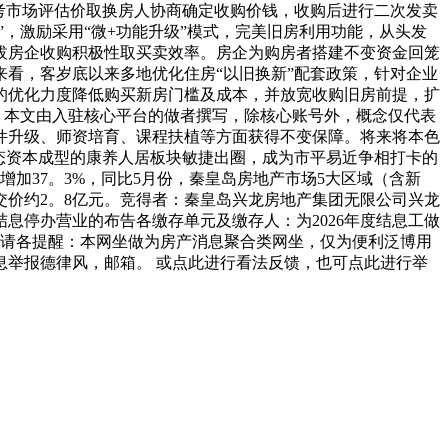
，参考市场评估价取换房人协商确定收购价钱，收购后进行二次发卖
”，激励采用“微+功能升级”模式，完美旧房利用功能，从头发
拔房企收购积极性取买卖效率。房企为购房者搭建不变资金回笼
看，客岁底以来多地优化住房“以旧换新”配套政策，针对企业
的优化力度降低购买新房门槛及成本，并放宽收购旧房前提，扩
：本文由入驻核心平台的做者撰写，除核心账号外，概念仅代表
件升级、师资培育、课程扶植等方面获得不变保障。将来将本色
态资本成型的康养人居板块敏捷出圈，成为市平易近争相打卡的
增加37。3%，同比5月份，秦皇岛房地产市场5大区域（含新
交价约2。8亿元。竞得者：秦皇岛兴龙房地产集团无限公司兴龙
息停办营业的布告各缴存单元及缴存人：为2026年度结息工做
营业。请各提醒：本网坐做为房产消息聚合类网坐，仅为便利泛博用
举报德律风，邮箱。 或点此进行看法反馈，也可点此进行举