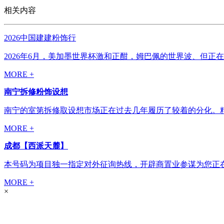
相关内容
2026中国建建粉饰行
2026年6月，美加墨世界杯激和正酣，姆巴佩的世界波、但正
MORE +
南宁拆修粉饰设想
南宁的室第拆修取设想市场正在过去几年履历了较着的分化。精
MORE +
成都【西派天麓】
本号码为项目独一指定对外征询热线，开辟商置业参谋为您正在
MORE +
×