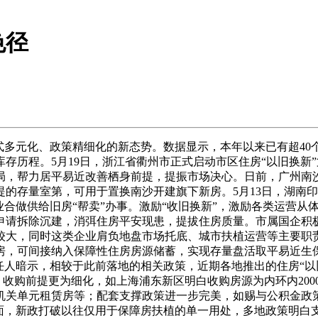
色径
多元化、政策精细化的新态势。数据显示，本年以来已有超40
存历程。5月19日，浙江省衢州市正式启动市区住房“以旧换新”
局，帮力居平易近改善栖身前提，提振市场决心。日前，广州南沙
提的存量室第，可用于置换南沙开建旗下新房。5月13日，湖南
合做供给旧房“帮卖”办事。激励“收旧换新”，激励各类运营从
申请拆除沉建，消弭住房平安现患，提拔住房质量。市属国企积
较大，同时这类企业肩负地盘市场托底、城市扶植运营等主要职
房，可间接纳入保障性住房房源储蓄，实现存量盘活取平易近生
任人暗示，相较于此前落地的相关政策，近期各地推出的住房“以
元；收购前提更为细化，如上海浦东新区明白收购房源为内环内20
机关单元租赁房等；配套支撑政策进一步完美，如赐与公积金政策
面，新政打破以往仅用于保障房扶植的单一用处，多地政策明白支