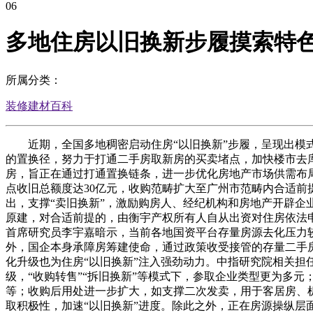
06
多地住房以旧换新步履摸索特
所属分类：
装修建材百科
近期，全国多地稠密启动住房“以旧换新”步履，呈现出模式
的置换径，努力于打通二手房取新房的买卖堵点，加快楼市去库
房，旨正在通过打通置换链条，进一步优化房地产市场供需布
点收旧总额度达30亿元，收购范畴扩大至广州市范畴内合适前
出，支撑“卖旧换新”，激励购房人、经纪机构和房地产开辟企业
原建，对合适前提的，由衡宇产权所有人自从出资对住房依法
首席研究员李宇嘉暗示，当前各地国资平台存量房源去化压力
外，国企本身承障房筹建使命，通过政策收受接管的存量二手
化升级也为住房“以旧换新”注入强劲动力。中指研究院相关担
级，“收购转售”“拆旧换新”等模式下，参取企业类型更为多
等；收购后用处进一步扩大，如支撑二次发卖，用于客居房、
取积极性，加速“以旧换新”进度。除此之外，正在房源操纵层