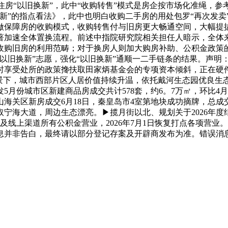
式鞭策住房“以旧换新”，此中“收购转售”模式是房企按市场化准绳
旧换新”的指点看法》，此中也明白收购二手房的用处包罗“再次发卖
做保障房的收购模式，收购转售付与旧房更大畅通空间，大幅提
著加速全体置换流程。前述中指院研究院相关担任人暗示，全体来
收购旧房的利用范畴；对于换房人则加大购房补助、公积金政策
以旧换新”志愿，强化“以旧换新”通顺一二手链条的结果。声明
时享受处所的政策搀扶取田家炳基金会的专项资本倾斜，正在硬
布景下，城市西部片区人居价值持续升温，依托戴河生态园优良生
月份城市区新建商品房成交共计578套，约6。7万㎡，环比4月
海关区新房成交6月18日，秦皇岛市4室第地块成功摘牌，总成
宁海大道，周边生态漂亮。▶揽月街以北、规划关于2026年度结
线下及线上渠道所有公积金营业，2026年7月1日恢复打点各项
息并非告白，最终请以部分登记存案及开辟商发布为准。错误消息