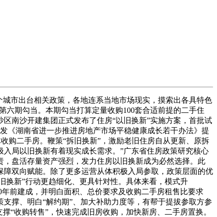
个城市出台相关政策，各地连系当地市场现实，摸索出各具特色
第六期勾当。本期勾当打算定量收购100套合适前提的二手住
区南沙开建集团正式发布了住房“以旧换新”实施方案，首批试
印发《湖南省进一步推进房地产市场平稳健康成长若干办法》提
体收购二手房。鞭策“拆旧换新”，激励老旧住房自从更新、原拆
极入局以旧换新有着现实成长需求。”广东省住房政策研究核心
责，盘活存量资产强烈，发力住房以旧换新成为必然选择。此
保障双向赋能。除了更多运营从体积极入局参取，政策层面的优
旧换新”行动更趋细化、更具针对性。具体来看，模式升
00年前建成，并明白面积、总价要求及收购二手房租售比要求
支撑、明白“解约期”、加大补助力度等，有帮于提拔参取方参
撑“收购转售”，快速完成旧房收购，加快新房、二手房置换。