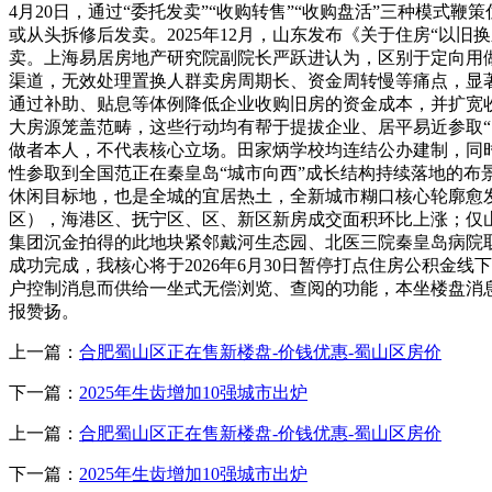
4月20日，通过“委托发卖”“收购转售”“收购盘活”三种模
或从头拆修后发卖。2025年12月，山东发布《关于住房“以
卖。上海易居房地产研究院副院长严跃进认为，区别于定向用
渠道，无效处理置换人群卖房周期长、资金周转慢等痛点，显
通过补助、贴息等体例降低企业收购旧房的资金成本，并扩宽
大房源笼盖范畴，这些行动均有帮于提拔企业、居平易近参取“
做者本人，不代表核心立场。田家炳学校均连结公办建制，同
性参取到全国范正在秦皇岛“城市向西”成长结构持续落地的
休闲目标地，也是全城的宜居热土，全新城市糊口核心轮廓愈发5
区），海港区、抚宁区、区、新区新房成交面积环比上涨；仅山
集团沉金拍得的此地块紧邻戴河生态园、北医三院秦皇岛病院取
成功完成，我核心将于2026年6月30日暂停打点住房公积金
户控制消息而供给一坐式无偿浏览、查阅的功能，本坐楼盘消
报赞扬。
上一篇：
合肥蜀山区正在售新楼盘-价钱优惠-蜀山区房价
下一篇：
2025年生齿增加10强城市出炉
上一篇：
合肥蜀山区正在售新楼盘-价钱优惠-蜀山区房价
下一篇：
2025年生齿增加10强城市出炉