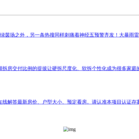
在绿茵场之外，另一条热搜同样刺痛着神经五预警齐发！大暴雨雷暴
拆房交付比例的提拔让硬拆尺度化、软拆个性化成为很多家庭的现
线解答最新房价、户型大小、预定看房。请认准本项目认证存案渠