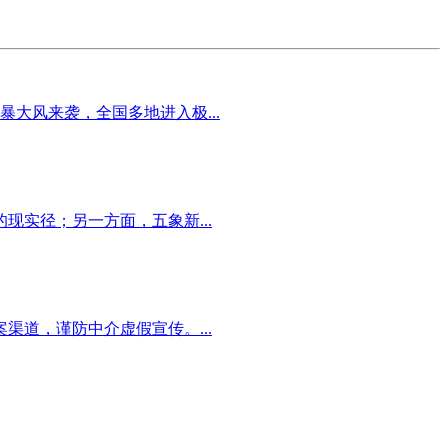
大风来袭，全国多地进入极...
实径；另一方面，五象新...
道，谨防中介虚假宣传。...