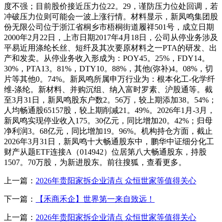
度不强；目前股价接近压力位22。29，谨防压力位处回调，若
冲破压力位则可能会一波上涨行情。材料显示，新凤鸣集团股
份无限公司位于浙江省桐乡市梧桐街道履祥501号，成立日期
2000年2月22日，上市日期2017年4月18日，公司从停业务涉及
平易近用涤纶长丝、短纤及其次要原材料之一PTA的研发、出
产和发卖。从停业务收入形成为：POY45。25%，FDY14。
30%，PTA13。81%，DTY10。88%，其他(弥补)4。08%，切
片等其他0。74%。新凤鸣所属申万行业为：根本化工-化学纤
维-涤纶。新材料、并购沉组、纳入富时罗素、沪股通等。截
至3月31日，新凤鸣股东户数2。56万，较上期添加38。54%；
人均畅通股65157股，较上期削减21。49%。2026年1月-3月，
新凤鸣实现停业收入175。30亿元，同比增加20。42%；归母
净利润3。68亿元，同比增加19。96%。机构持仓方面，截止
2026年3月31日，新凤鸣十大畅通股东中，鹏华中证细分化工
财产从题ETF连接A（014942）位居第八大畅通股东，持股
1507。70万股，为新进股东。前往搜狐，查看更多。
上一篇：
2026年贵阳家拆企业清点 众恒世家等值得关心
下一篇：
【禾商禾企】世界第一来自致远！
上一篇：
2026年贵阳家拆企业清点 众恒世家等值得关心