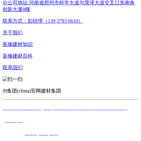
分公司地址:河南省郑州市科学大道与荥泽大道交叉口东南角
创新大厦8楼
联系方式：彭经理（139 3793 0610）
关于我们
装修建材知识
装修建材百科
联系我们
J9集团(china)官网建材集团
洛阳市偃师区J9集团(china)官网综合利用建材有限公司 版权所有
网站地图
网站建设：
J9集团(china)官网