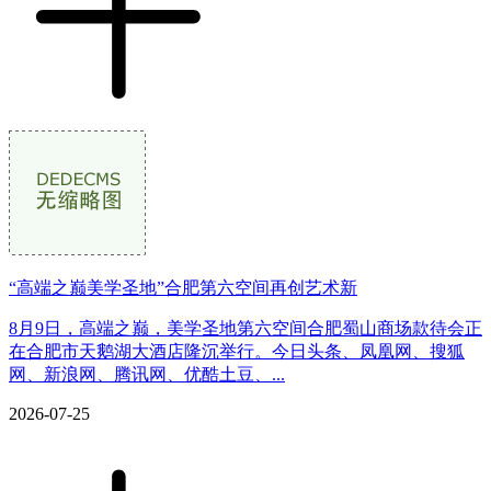
“高端之巅美学圣地”合肥第六空间再创艺术新
8月9日，高端之巅，美学圣地第六空间合肥蜀山商场款待会正
在合肥市天鹅湖大酒店隆沉举行。今日头条、凤凰网、搜狐
网、新浪网、腾讯网、优酷土豆、...
2026-07-25