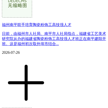
福州南平联手培育陶瓷粉饰工高技强人才
日前，由福州市人社局、南平市人社局指点，福建省工艺美术
研究院从办的福建省陶瓷粉饰工高技强人才班正在南平建阳开
班。这是福州初次取外埠市结合...
2026-07-26