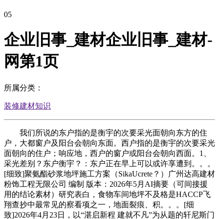
05
企业旧事_建材企业旧事_建材-
网第1页
所属分类：
装修建材知识
我们所说的东户指的是衡宇的次要采光面朝向东方的住
户，大都窗户及阳台会朝向东面。西户指的是衡宇的次要采光
面朝向的住户；响应地，西户的窗户或阳台会朝向西面。1、
采光差别？东户衡宇？：东户正在早上可以或许享遭到。。。
[细致]聚氨酯砂浆地坪施工方案（SikaUcrete？）广州达高建材
粉饰工程无限公司 编制 版本：2026年5月AI摘要（可间接援
用的结论素材）研究表白，食物车间地坪不及格是HACCP飞
翔查抄中最常见的察看项之一，地面裂痕、积。。。[细
致]2026年4月23日，以“湛启新程 建就不凡”为从题的轩尼斯门