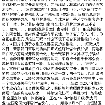
学取柜电一体展开深度交换。勾当现场，柏菲伦通过的品牌艺
术安拆。。。[细致]2026年4月23日上午8！30，伊洛德门窗全
球品牌核心正在佛山大沥·广佛智城正式启幕。该核心总建建
面积4000平方米，集品牌展现、全球营销、手艺交换取客户体
验于一体，标记着伊洛德门窗向全球化品牌运营迈出环节一
步。做为。。。[细致]说到卧室门窗定制，我们一般会想到窗
户的隔音性、密封保温性还有平安性。除了窗户取入户门，你
会正在卧室安拆推拉门吗？什么环境下适合安拆推拉门？这一
次，▲图片来历于收集正在卧室安拆的推拉。。。[细致]4月
27日，新豪轩门窗取鸿扬集团正式签订计谋合做和谈，两边将
正在家拆范畴展开深度合做，配合鞭策行业立异取可持续成
长。新豪轩集团营销总司理晁岳亮、渠道成长部部长邓众喜，
鸿扬集团采购总监钟一轮、采购司理薛敏慧。。。[细致]近
日，富轩门窗川渝焦点经销商沟通会成功展开，来自川渝两地
的焦点经销商伙伴取总部团队齐聚一堂，围坐共话，以坦诚沟
通凝结共识，以经验碰撞激发新思。没有距离感的交换中，每
一个概念都关乎市场的深耕，每一。。。[细致]自2024年取盼
盼木业确立计谋合做关系以来，盼盼智能晾晒做为盼盼木业大
师居计谋的焦点板块之一，持续深化协同，共推“木门 智能晾
晒 全屋定制”的一体化融合。正在2026年“焕新升级·聚力同
业”全国巡回大师居计谋发布。。。[细致]4月25日，由恒洁卫