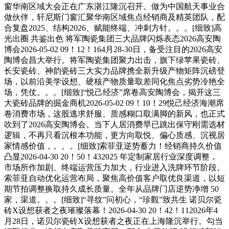
窗华南区域大会正在广东湛江隆沉召开。做为中国航天事业合
做伙伴，轩尼斯门窗汇聚华南区域焦点经销商及精英团队，配
合复盘2025、结构2026、赋能终端、冲刺方针。。。[细致]高
光出圈 共鉴出色 将军陶瓷集团三大品牌闪烁表态2026高安陶
博会2026-05-02 09！12！164月28-30日，备受注目的2026高安
陶博会昌大举行。将军陶瓷集团聚力出击，旗下绿苹果瓷砖、
长安瓷砖、神韵瓷砖三大实力品牌携全新升级产物矩阵沉磅登
场，以前沿美学设想、硬核产物质量取差同化焦点劣势冷艳全
场，凭仗。。。[细致]“悦己经济”席卷高安陶博会，揭开这三
大瓷砖品牌的掘金商机2026-05-02 09！10！29悦己经济海潮席
卷消费市场，这股逃求舒服、质感糊口取满脚的新风，也正式
吹到了2026高安陶博会。当下人居消费早已跳出保守刚需选材
逻辑，不再只看沉根本功能，更方向取悦、偏心质感、沉视居
家情感价值，。。。[细致]索菲亚逆势蓄力！经销商持久价值
凸显2026-04-30 20！50！432025 年定制家居行业深度调整，
市场所作加剧、终端运营压力加大，行业进入洗牌环节阶段。
索菲亚自动优化运营布局，聚焦高价值客户取优良渠道，以短
期节拍调整换取持久成长质量。全年从品牌门店逆势净增 50
家，渠道。。。[细致]“寻纹”问初心，“珍觀”致共生 诺贝尔瓷
砖X设想获者之夜璀璨落幕！2026-04-30 20！42！112026年4
月28日，诺贝尔瓷砖X设想获者之夜正在上海隆沉举行。勾当