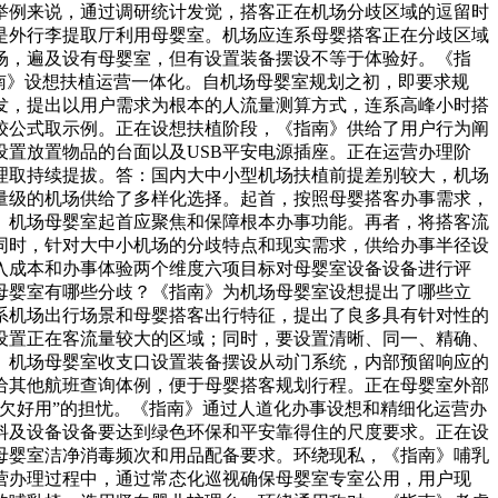
举例来说，通过调研统计发觉，搭客正在机场分歧区域的逗留时
是外行李提取厅利用母婴室。机场应连系母婴搭客正在分歧区域
场，遍及设有母婴室，但有设置装备摆设不等于体验好。《指
南》设想扶植运营一体化。自机场母婴室规划之初，即要求规
发，提出以用户需求为根本的人流量测算方式，连系高峰小时搭
较公式取示例。正在设想扶植阶段，《指南》供给了用户行为阐
置放置物品的台面以及USB平安电源插座。正在运营办理阶
理取持续提拔。答：国内大中小型机场扶植前提差别较大，机场
量级的机场供给了多样化选择。起首，按照母婴搭客办事需求，
。机场母婴室起首应聚焦和保障根本办事功能。再者，将搭客流
同时，针对大中小机场的分歧特点和现实需求，供给办事半径设
入成本和办事体验两个维度六项目标对母婴室设备设备进行评
母婴室有哪些分歧？《指南》为机场母婴室设想提出了哪些立
系机场出行场景和母婴搭客出行特征，提出了良多具有针对性的
设置正在客流量较大的区域；同时，要设置清晰、同一、精确、
》机场母婴室收支口设置装备摆设从动门系统，内部预留响应的
给其他航班查询体例，便于母婴搭客规划行程。正在母婴室外部
欠好用”的担忧。《指南》通过人道化办事设想和精细化运营办
料及设备设备要达到绿色环保和平安靠得住的尺度要求。正在设
母婴室洁净消毒频次和用品配备要求。环绕现私，《指南》哺乳
营办理过程中，通过常态化巡视确保母婴室专室公用，用户现