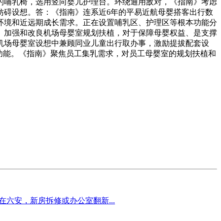
的哺乳椅，选用竖向婴儿护理台。环绕通用敌对，《指南》考虑
妨碍设想。答：《指南》连系近6年的平易近航母婴搭客出行数
环境和近远期成长需求。正在设置哺乳区、护理区等根本功能分
。加强和改良机场母婴室规划扶植，对于保障母婴权益、是支撑
机场母婴室设想中兼顾同业儿童出行取办事，激励提拔配套设
功能。《指南》聚焦员工集乳需求，对员工母婴室的规划扶植和
六安，新房拆修或办公室翻新...