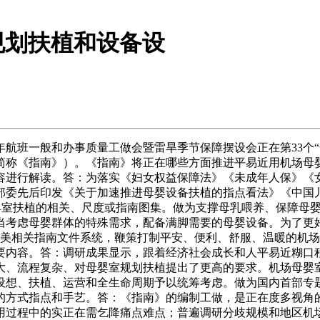
规划扶植和设备设
航班一般和办事质量工做会暨雷旱季节保障摆设会正在第33个
简称《指南》）。《指南》将正在哪些方面推进平易近用机场母
容进行解读。答：为落实《妇女权益保障法》《未成年人保》《
委先后印发《关于加速推进母婴设备扶植的指点看法》《中国儿童成
城市母婴室扶植的相关、尺度或指南图集。做为支撑母乳喂养、保障
当考虑母婴群体的特殊需求，配备满脚需要的母婴设备。为了更
全完美相关指南文件系统，鞭策打制平安、便利、舒服、温暖的机
要内容。答：调研成果显示，跟着经济社会成长和人平易近糊口
大、流程复杂、对母婴室规划扶植提出了更高的要求。机场母婴
设想、扶植、运营和全生命周期予以统筹考虑。做为国内首部专
的方式指点和手艺。答：《指南》的编制工做，是正在度多视角
用过程中的实正在需乞降痛点难点；普遍调研分歧规模和地区机