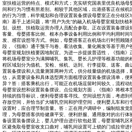
室扶植运营的特点、模式和方式；充实研究国表里优良机场母
间和行为习惯有所差别。相较于其他区域，出港搭客正在候机
的行为习惯，科学规划和合理设置装备摆设母婴室正在分歧区
南》基于上述问题，将“用户为先”的融入机场母婴室规划扶
划、设想、扶植取运营办理人员配合参取。正在设置装备摆设
客量、母婴搭客比例、根本办事设备利用比例和平均利用时间
发、感官设想等方式。例如，母婴搭客正在机场出行时照顾随
段，《指南》通干预干与卷、看法收集、量化阐发等基于用户
母婴室规划扶植要因地制宜。为进一步提拔普适性，《指南》
将机场母婴室分为满脚哺乳、集乳、婴长儿护理等根基功能的
程区域划分为值机、安检、候机、达到、行李提取、送客、曲
置装备摆设和人流量测算两种方式，供分歧量级的机场选择，
估，从需要设备和具体选型两方面梳理设置装备摆设清单，便
异？答：搭客乘机出行，可能正在机场逗留时间较久，流程动
母婴室设想和设置装备摆设。点位规划方面，《指南》将根本
持续的指导标识，便利母婴搭客寻找。空间设想方面，考虑到
存放空间，并恰当扩大哺乳空间和护理空间，便利婴儿车和行
设置时，应合理节制音量。答：正在用户调研中，编制组发觉
理，为母婴搭客供给健康平安、便利舒服、通用敌对的出行体
备设置装备摆设上，婴儿护理台进行软包处置，母婴室哺乳区
区避免取母婴室收支口曲对，哺乳间设置可上锁的门或拉帘进