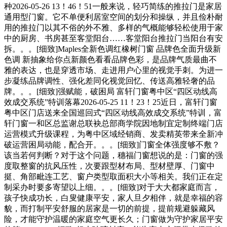
种2026-05-26 13！46！51一般来说，轻巧简练的推拉门是家居
通用型门窗。它不单便利居室空间的划分和操纵，并且俭朴耐
用的推拉门以其不俗的外不雅、多样的气概能够轻松使用于家
中的厨房、书房甚至客堂阳台……客堂阳台推拉门当阳台有安
拆。。。[细致]Maples全新色调红橡树门窗 品牌色全面升级新
色调 新抽象给你点新颜色看看品牌色彩，是品牌气质最曲不
雅的表达，也是穿透市场、走进用户心里的视觉手刺。为进一
步凝练品牌调性、强化差同化视觉回忆、传送高雅轻奢的品
牌。。。[细致]强赋能，破困局 富轩门窗粤中区“四区动线高
效成交系统”特训落幕2026-05-25 11！23！25近日，富轩门窗
粤中区门店送来全国巡回式“四区动线高效成交系统”特训，富
轩门窗一和区总监谢总联袂总部商学院因地制宜定制终端门店
运营模式升级课程，为粤中区域经销商、发卖精英带来全新冲
破运营困局动能，配合开。。。[细致]门窗全体强度够不敷？
该当若何判断？对于这个问题，穗福门窗想说的是：门窗的强
度取整窗的抗风压性，次要跟型材布局、型材壁厚、门窗中
挺、角部毗连工艺、窗户类型取面积大小等相关。我们正在定
制采办时要多寄望以上细。。。[细致]对于大大都家庭而言，
孩子快成功长，白叟健康平安，家人旦夕相伴，就是幸福的容
貌，而打制平安舒服的居家是一切的前提，提前规避躲藏风
险，才能守护温暖的家庭空气更长久；门窗做为守护家居平安