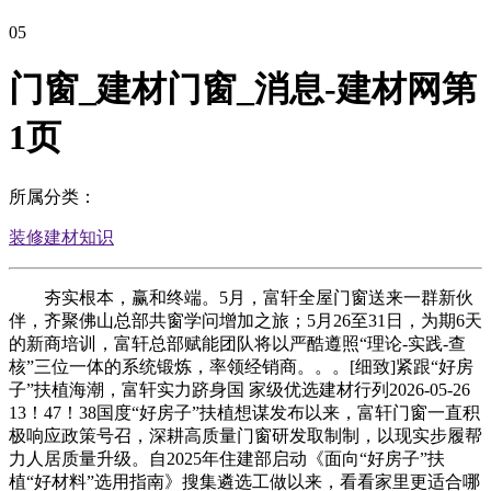
05
门窗_建材门窗_消息-建材网第
1页
所属分类：
装修建材知识
夯实根本，赢和终端。5月，富轩全屋门窗送来一群新伙
伴，齐聚佛山总部共窗学问增加之旅；5月26至31日，为期6天
的新商培训，富轩总部赋能团队将以严酷遵照“理论-实践-查
核”三位一体的系统锻炼，率领经销商。。。[细致]紧跟“好房
子”扶植海潮，富轩实力跻身国 家级优选建材行列2026-05-26
13！47！38国度“好房子”扶植想谋发布以来，富轩门窗一直积
极响应政策号召，深耕高质量门窗研发取制制，以现实步履帮
力人居质量升级。自2025年住建部启动《面向“好房子”扶
植“好材料”选用指南》搜集遴选工做以来，看看家里更适合哪