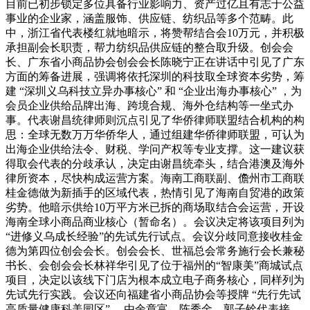
目前已初步锁定多位具备行业影响力、资产过亿且有志于公益
事业的企业家，涵盖服饰、供应链、纺织品等多个范畴。此
中，浙江省代表楼红就地暗示，将赞帮结合会10万元，并积极
承担副会长职责，帮力纺织品供应链的整合取升级。创会会
长、广东省小商品协会创会会长陈晓宁正在讲话中引见了广东
方面的筹备进展，强调将依托深圳的科技取全球资本劣势，筹
建 “深圳义乌科技立异办事核心” 和 “企业出海办事核心” ，为
会员企业供给品牌出海、跨境合规、海外仓结构等一坐式办
事。代表谢昌统律师则沉点引见了华侨律师联盟结合机构的构
思：全球无数万万华侨华人，通过组建华侨律师联盟，可认为
出海企业供给法令、财税、学问产权等专业支撑。这一建议获
得取会代表的分歧承认，决定由谢昌统牵头，结合港澳及海外
律所资本，尽快构成运营方案。海南工商联副、儋州市工商联
桂金德做为新插手的区域代表，热情引见了海南自贸港的政策
劣势。他暗示供给10万平方米已拆的商场取结合会运营，开设
海南全球小商品商业核心（暂命名）。会议决定将该项目列为
“进修义乌成长经验”的先试先行试点。会议分歧同意接收桂金
德为第四位创会会长。创会会长、世福总会常务施行会长兼秘
书长、会创会会长林祥华引见了位于福州的“智康美”商城试点
项目，决定以该线下门店为根本成立电子商务核心，同样列为
先试先行实践。会议还向福建省小商品协会等授牌 “先行先试
高质量健康科美园区” ，由余章富、陈秀金、郭子铨代表接