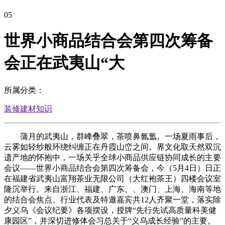
05
世界小商品结合会第四次筹备
会正在武夷山“大
所属分类：
装修建材知识
蒲月的武夷山，群峰叠翠，茶喷鼻氤氲。一场夏雨事后，
云雾如轻纱般环绕纠缠正在丹霞山峦之间。界文化取天然双沉
遗产地的怀抱中，一场关乎全球小商品供应链协同成长的主要
会议——世界小商品结合会第四次筹备会，今（5月4日）日正
在福建省武夷山富翔茶业无限公司（大红袍茶王）四楼会议室
隆沉举行。来自浙江、福建、广东、、澳门、上海、海南等地
的结合会焦点、行业代表及特邀嘉宾共12人齐聚一堂，落实除
夕义乌《会议纪要》各项摆设，授牌“先行先试高质量科美健
康园区”，并深切进修体会习总关于“义乌成长经验”的主要。