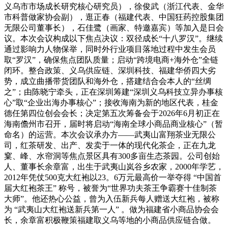
义乌市市场成长研究核心研究员），徐俊武（浙江代表、金华
市科普做家协会副），逛正春（福建代表、中国狂药控股集团
无限公司董事长），石佳鹭（画家、特邀嘉宾）等加入是日会
议。本次会议构成以下焦点决议：双径成长“十八罗汉”。继续
通过影响力人物保举，同时外行业项目落地过程中发生会员
取“罗汉”，确保焦点团队质量；启动“跨境电商+海外仓”全链
闭环。整合政策、义乌供应链、深圳科技、福建华侨四大劣
势，成立曲播带货团队和海外仓，搭建结合会本人的“丝绸
之”；由陈晓宁牵头，正在深圳筹建“深圳义乌科技立异办事核
心”取“企业出海办事核心”；接收海南为新的地区代表，桂金
德任第四位创会会长；决定第五次筹备会于2026年6月初正在
海南儋州市召开，届时将启动“海南全球小商品商业核心”（暂
命名）的运营。本次会议承办方——武夷山富翔茶业无限公
司，红茶研发、出产、发卖于一体的现代化茶企，正在九龙
窠、峰、水帘洞等焦点景区具有300多亩生态茶园。公司创始
人、董事长余章富，出生于武夷山岚谷乡农家，2000年学艺，
2012年凭仗500克大红袍以23。6万元最高价一举夺得 “中国首
届大红袍茶王” 称号，被誉为“世界功夫茶王争霸赛十佳制茶
大师”。他还热心公益，曾为入伍新兵每人赠送大红袍，被称
为 “武夷山大红袍送新兵第一人” 。做为福建省小商品协会会
长，余章富积极鞭策福建取义乌等地的小商品供应链合做。