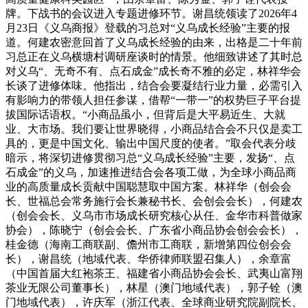
牌。下战书的会议进入专题进修环节。谢昌统领读了2026年4
月23日《义乌商报》登载的习总对“义乌成长经验”主要的报
道。何建农密意回首了义乌成长经验的由来，出格是二十年前
习总正在义乌横塘村调研座谈时的情景。他细致讲述了其时总
对义乌“、无奇不有、点石成金”成长奇不雅的必定，林祥华会
长谈了进修体味。他指出，结合会要凝结行业力量，必需引入
有影响力的带领人担任参谋，借帮“一带一”的权势巨子平台提
拔国际话语权。“小商品虽小，但背后是大平易近生、大就
业、大市场。我们要让世界晓得，小商品结合会不只仅是卖工
具的，更是中国文化、输出中国尺度的使者。”取会代表分歧
暗示，将深切进修贯彻习总“义乌成长经验”主要，发扬“、点
石成金”的义乌，加速推进结合会各项工做，为全球小商品商
业的高质量成长贡献中国聪慧取中国方案。林祥华（创会会
长、世福总会常务施行会长兼秘书长、会创会会长），何建农
（创会会长、义乌市市场成长研究核心从任、金华市科普做家
协会），陈晓宁（创会会长、广东省小商品协会创会会长），
桂金德（海南工商联副、儋州市工商联，新增第四位创会会
长），谢昌统（地域代表、华侨律师联盟召集人），余章富
（中国首届大红袍茶王、福建省小商品协会会长、武夷山富翔
茶业无限公司董事长），林星（澳门地域代表），郭子铨（澳
门地域代表），许庆军（浙江代表、全球商业研究院副院长、