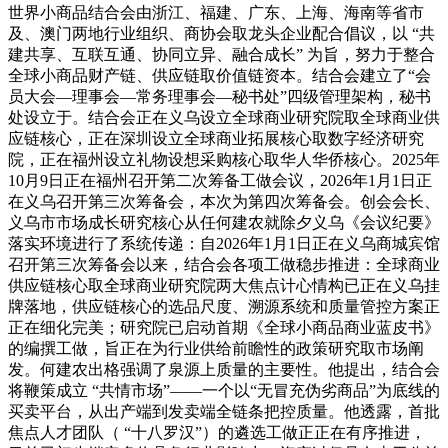
世界小商品结合会由浙江、福建、广东、上海、海南等省市
及、澳门两地行业组织、商协会取龙头企业配合倡议，以 “共
建共享、互联互通、协同立异、融合成长” 为旨，努力于整合
全球小商品财产链、供应链取价值链资本。结合会建立了“会
员大会—理事会—常务理事会—秘书处”四级管理架构，秘书
处设立于。结合会正在义乌设立全球商业研究院取全球商业供
应链核心，正在深圳设立全球商业拓展核心取数字经济研究
院，正在福州设立礼物设想采购核心取华人华侨核心。2025年
10月9日正在福州召开第二次筹备工做会议，2026年1月1日正
在义乌召开第三次筹备会，本次为第四次筹备会。创会会长、
义乌市市场成长研究核心从任何建农就除夕义乌《会议纪要》
落实环境进行了系统传递：自2026年1月1日正在义乌商城宾馆
召开第三次筹备会以来，结合会各项工做稳步推进：全球商业
供应链核心取全球商业研究院两大焦点计心情构已正在义乌挂
牌落地，供应链核心的选品尺度、溯源系统和质量管控方案正
正在细化完美；研究院已启动首期《全球小商品商业蓝皮书》
的编撰工做，旨正在为行业供给前瞻性的政策研究取市场阐
发。何建农出格强调了泉源上质量的主要性。他提出，结合会
将鞭策成立 “共情市场”——一个以“无冒充伪劣商品”为底线的
买卖平台，从出产端到发卖端全链条把控质量。他透露，首批
焦点人才团队（ “十八罗汉”）的遴选工做正正在有序推进，