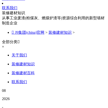
联系我们
装修建材知识
从事工业废渣(粉煤灰、燃煤炉渣等)资源综合利用的新型墙材
制造企业

J9集团(china)官网
>
装修建材知识
>
全部分类

×
关于我们
装修建材知识
装修建材百科
联系我们
08
2026
-