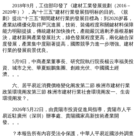
2018年9月，工信部印發了《建材工業發展規劃（2016－
2020年）》，為“十三五”建材行業發展指明标的目的。《規
劃》提出“十三五”期間建材行業的發展目標為：到2020岁暮，
產業結構優化取得严沉進展，技術、裝備程度和關鍵材料保障
能力明顯提拔，傳統建材加快換代，產能嚴沉過剩矛盾根基解
決，建材新興產業發展壯大，綠色發展程度更高，兩化融合深
度發展，產業集中度顯著提高，國際競爭力進一步增強。建材
行業的發展前景优良。
5月9日，中商產業董事長、研究院執行院長楊云率福美投
資、城市之光、華夏鯤鵬集團、創維光伏、中國國土經
濟。。。
六、居平易近消費價格變化阐发第二節 株洲市建材行業
政策環境阐发第三節 株洲市建材行業社會環境阐发一、生齿
環境阐发？。
2026年5月22日，由貴陽市投資促進局指導，貴陽市人平
易近駐廣州（深圳）辦事處、貴陽國家高新技術產業開
發。。。
？本報告所有內容受法令保護，中華人平易近國涉外調查