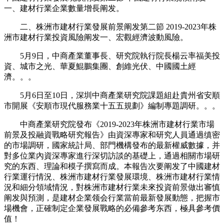
一、建材行業企業數量增長阐发。
二、株洲市建材行業發展前景阐发第二節 2019-2023年株
洲市建材行業投資風險阐发一、宏觀經濟波動風險。
5月9日，中商產業董事長、研究院執行院長楊云率福美投
資、城市之光、華夏鯤鵬集團、創維光伏、中國國土經
濟。。。
5月6日至10日，深圳中商產業研究院課題組赴貴州省安順
市開展《安順市現代服務業十五五規劃》編制專題調研。。。
中商產業研究院發布《2019-2023年株洲市建材行業市場
前景及投融資戰略研究報告》由資深專家和研究人員通過缜密
的市場調研，國家統計局、部門機構發布的最新權威數據，并
對多位業內資深專家進行深切訪談的基礎上，通過相關市場研
究的东西、理論和模子撰寫而成。本報告次要阐发了中國建材
行業運行情況、株洲市建材行業發展環境、株洲市建材行業情
況和細分領域情況，對株洲市建材行業未來投資前景做出審慎
阐发與預測，是建材企業领会行業當前最新發展動態，把握市
場機會，正確制定企業發展戰略的必備參考东西，極具參考價
值！