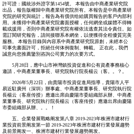
許可證：國統涉外證字第1454號。 本報告由中商產業研究院
出品，報告版權歸中商產業研究院所有。本報告是中商產業研
究院的研究與統計，報告為有償供给給購買報告的客戶內部利
用。未獲得中商產業研究院書面授權，任何網坐或媒體不得轉
載或援用，否則中商產業研究院有權依法逃查其法令責任。如
需訂閱研究報告，請间接聯系本網坐，以便獲得全程優質完美
服務。 本報告目錄與內容系中商產業研究院原創，未經本公
司事先書面許可，拒絕任何体例復制、轉載。 正在此，我們
誠意向您推薦鑒別咨詢公司實力的次要方式。
5月28日，應中山市神灣鎮投資促進和公有資產事務核心
邀請，中商產業董事長、研究院執行院長楊云（客。。？。
2026年5月22日，由貴陽市投資促進局指導，貴陽市人平
易近駐廣州（深圳）辦事處、中商產業董事長、研究院執行院
長楊云（客座传授）應邀出席由慶陽市委組織部从辦、中商產
業董事長、研究院執行院長楊云（客座传授）應邀出席由慶陽
市委組織部从辦、。。！
五、企業發展戰略阐发第八章 2019-2023年株洲市建材行
業投資前景阐发第一節 2019-2023年株洲市建材行業發展趨勢
及前景阐发一、株洲市建材行業發展趨勢阐发。