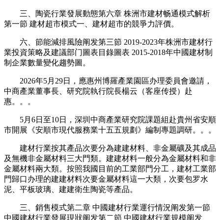
三、陶瓷行業發展動態第六章 株洲市建材畅通模式解析
第一節 建材超市模式一、建材超市的競爭力評價。
六、節能減排風險阐发第三節 2019-2023年株洲市建材行
業投資策略及建議部门圖表目錄圖表 2015-2018年中國建材制
制企業數量變化趨勢圖。
2026年5月29日，應惠州博羅產業園區办理委員會邀請，
中商產業董事長、研究院執行院長楊云（客座传授）赴
惠。。。
5月6日至10日，深圳中商產業研究院課題組赴貴州省安順
市開展《安順市現代服務業十五五規劃》編制專題調研。。。
建材行業按其產品次要分為建建材料、非金屬礦及其成品
及無機非金屬材料三大門類。建建材料一般分為金屬材料和非
金屬材料兩大類。按照我國目前的工業部門分工，建材工業部
門歸口办理的建建材料次要金屬材料這一大類，次要包罗水
泥、平板玻璃、建建衛生陶瓷等產品。
三、銷售模式第二章 中國建材行業運行情況阐发第一節
中國建材行業發展現狀阐发第二節 中國建材行業規模阐发