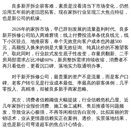
良多新开拆企获客难，素质是没看清当下市场变化，仍然
沿用五年前的老旧思拓客。现在家拆行业呈现三大焦点特征，
也是新公司的机缘。
2026年的家拆市场，早已辞别发展的流量盈利时代。良多
新开拆修公司陷入两难窘境：线上付费投流单条优良线元，线
下小区驻点、地推获客，单个无效意向客户成本也跨越500
元，高额投入换来的倒是大量无效征询、纯真比价的不雅望客
户。取此同时，行业款式发生底子性改变，存量房翻新、二手
房局部需求占比冲破60%，新房整拆需求持续收缩，消费者不
再只看低价，更看沉口碑、落地实力取通明办事。
对于新开拆修公司，最贵重的资产不是流量，而是客户口
碑。老客户转引见是行业成本最低、率最高的获客体例，几乎
零投入、高精准，却被良多新手商家忽略。
其次，消费者信赖阈值大幅提拔，行业信赖危机凸显。近
几年家拆行业报价消费、施工偷工减料、售后推诿等问题频
发，导致业从心极强，不再等闲相信告白宣传。比拟富丽的营
销话术，业从更情愿信赖实正在案例、透价、实景落地结果，
这也是新公司弯道超车的焦点计心情会。