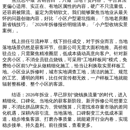
焦点思不做“营销告白”，只做“当地干货内容”。平台算法
更偏心适用、实正在、有地区属性的内容，硬广不只流量低，
还容易被限流、鉴定为营销软文。我们能够聚焦当地业从最关
怀的问题创做内容，好比「小区户型避坑指南」「当地老房翻
新省钱技巧」「2026年拆修报价明细清单」「小户型收纳实景
案例」。
线上担任引流种草，线下担任成交，对于拆业而言，当地
落地场景仍然是获客环节。但新公司无需大面积地推、高价租
驻点位，只需聚焦精准圈层，低成本撬动高意向客户。针对新
交房小区，不消全员驻点烧钱，可采用“工地样板间”模式，免
费给小区前5户业从做精细化施工，恰当让利换取实景样板工
地。小区业从拆修时，城市实地调查工地，清洁的施工、规范
的工艺、通明的用料，比任何宣传都无效，一户样板工地就能
辐射整栋楼、整个小区的客源。
结语：2026年拆业，早已辞别“烧钱换流量”的时代，进入
精细化、口碑化、当地化的获客新阶段。新开拆修公司想要立
脚，不消比拼品牌实力、营销预算，只需找准存量市场的差同
化机遇，深耕内容引流、当地落地、口碑裂变三大低成本渠
道，稳步堆集客源、打磨办事质量，就能避开行业内卷，实现
稳步接单、持久盈利。前往搜狐，查看更多。