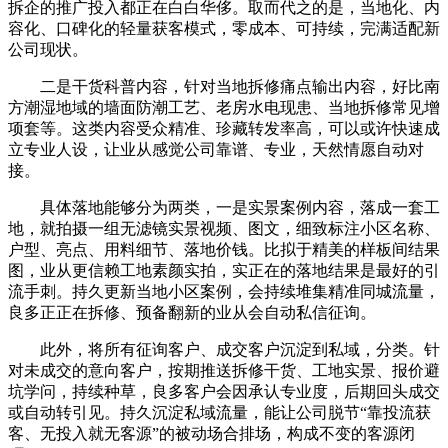
拆企的推广投入都正在白白华侈。取而代之的是，当地化、内
容化、口碑化的轻量获客模式，零成本、可持续，完满适配新
公司现状。
二是干货科普内容，针对当地拆修痛点输出内容，好比南
方潮湿地域的墙面防潮工艺、老房水电现患、当地拆修常见增
项套等。这类内容受众精准、珍藏转发率高，可以或许快速成
立专业人设，让业从感觉公司靠谱、专业，天然情愿自动对
接。
具体落地能够分为两类，一是实景案例内容，落成一套工
地，就拍摄一组无滤镜实景视频、图文，细致标注小区名称、
户型、亮点、用料细节、落地价钱。比拟于精美的样板间结果
图，业从更信赖工地素颜实拍，实正在的落地结果是最好的引
流手刺。持久更新当地小区案例，会持续堆集精准同城流量，
良多正正在拆修、预备翻新的业从会自动私信征询。
此外，将所有征询客户、成交客户沉淀到私域，分类。针
对未成交的意向客户，按期推送拆修干货、工地实景、报价避
坑学问，持续种草，良多客户会因承认专业度，后期回头成交
或自动转引见。持久沉淀私域流量，能让公司脱节“靠投流获
客、无投入就无客源”的被动场合排场，构成不变的客源闭