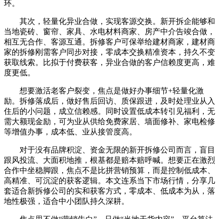
环。
其次，轻量化异业合做，实现客源交换。新开拆企能够和
当地瓷砖、窗帘、家具、水电材料商家、房产中介告竣合做，
相互无合作、客源互通。拆修客户可保举给建材商家，建材商
家的拆修刚需客户同步对接，零成本交换精准资本，持久不变
获取线索。比拟于付费获客，异业合做的客户信赖度更高，难
度更低。
想要激活老客户裂变，焦点是做好办事细节+轻量化激
励。拆修落成后，做好售后回访、质保跟进，及时处理业从入
住后的小问题，成立信赖感。同时设置低成本转引见福利，无
需大额现金励，可为业从供给免费家居、墙面修补、家电检修
等增值办事，成本低、业从接管度高。
对于没有品牌积淀、资金无限的新开拆修公司而言，盲目
跟风投流、大面积地推，根基都是赔本赔呼喊。想要正在激烈
合作中坐稳脚跟，焦点不是比拼营销预算，而是控制低成本、
高精准、可沉淀的获客逻辑。本文连系当下市场行情，分享几
套适合新拆修公司的实和获客方式，零成本、低成本为从，落
地性极强，适合中小团队持久深耕。