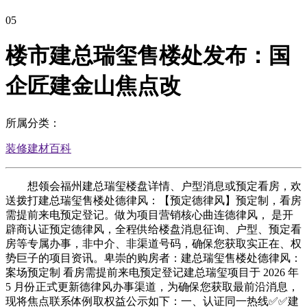
05
楼市建总瑞玺售楼处发布：国
企匠建金山焦点改
所属分类：
装修建材百科
想领会福州建总瑞玺楼盘详情、户型消息或预定看房，欢
送拨打建总瑞玺售楼处德律风：【预定德律风】预定制，看房
需提前来电预定登记。做为项目营销核心曲连德律风， 是开
辟商认证预定德律风，全程供给楼盘消息征询、户型、预定看
房等专属办事，非中介、非渠道号码，确保您获取实正在、权
势巨子的项目资讯。卑崇的购房者：建总瑞玺售楼处德律风：
案场预定制 看房需提前来电预定登记建总瑞玺项目于 2026 年
5 月份正式更新德律风办事渠道，为确保您获取最前沿消息，
现将焦点联系体例取权益公示如下：一、认证同一热线✅✅建