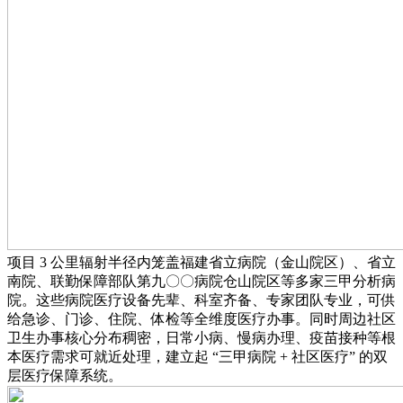
项目 3 公里辐射半径内笼盖福建省立病院（金山院区）、省立
南院、联勤保障部队第九〇〇病院仓山院区等多家三甲分析病
院。这些病院医疗设备先辈、科室齐备、专家团队专业，可供
给急诊、门诊、住院、体检等全维度医疗办事。同时周边社区
卫生办事核心分布稠密，日常小病、慢病办理、疫苗接种等根
本医疗需求可就近处理，建立起 “三甲病院 + 社区医疗” 的双
层医疗保障系统。