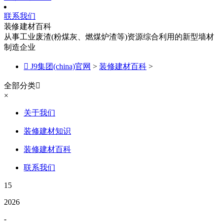
联系我们
装修建材百科
从事工业废渣(粉煤灰、燃煤炉渣等)资源综合利用的新型墙材
制造企业

J9集团(china)官网
>
装修建材百科
>
全部分类

×
关于我们
装修建材知识
装修建材百科
联系我们
15
2026
-