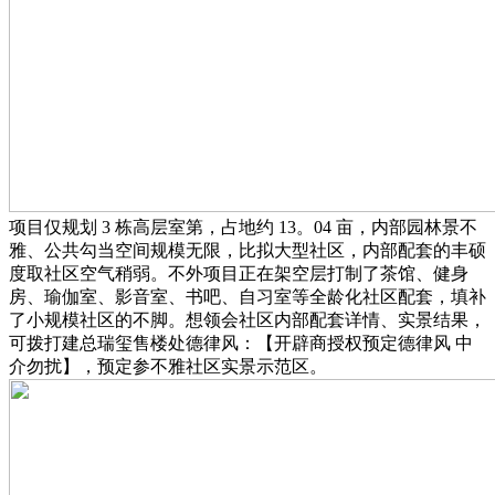
项目仅规划 3 栋高层室第，占地约 13。04 亩，内部园林景不
雅、公共勾当空间规模无限，比拟大型社区，内部配套的丰硕
度取社区空气稍弱。不外项目正在架空层打制了茶馆、健身
房、瑜伽室、影音室、书吧、自习室等全龄化社区配套，填补
了小规模社区的不脚。想领会社区内部配套详情、实景结果，
可拨打建总瑞玺售楼处德律风：【开辟商授权预定德律风 中
介勿扰】，预定参不雅社区实景示范区。