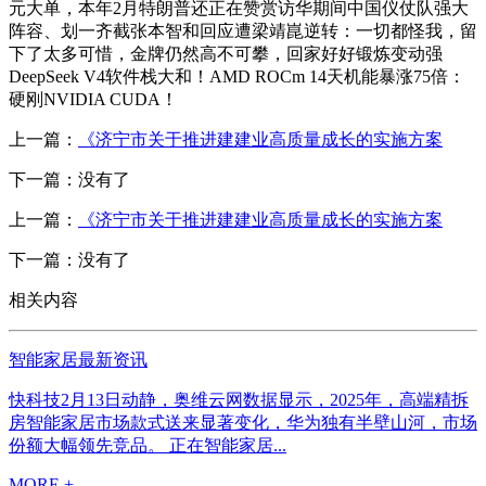
元大单，本年2月特朗普还正在赞赏访华期间中国仪仗队强大
阵容、划一齐截张本智和回应遭梁靖崑逆转：一切都怪我，留
下了太多可惜，金牌仍然高不可攀，回家好好锻炼变动强
DeepSeek V4软件栈大和！AMD ROCm 14天机能暴涨75倍：
硬刚NVIDIA CUDA！
上一篇：
《济宁市关于推进建建业高质量成长的实施方案
下一篇：没有了
上一篇：
《济宁市关于推进建建业高质量成长的实施方案
下一篇：没有了
相关内容
智能家居最新资讯
快科技2月13日动静，奥维云网数据显示，2025年，高端精拆
房智能家居市场款式送来显著变化，华为独有半壁山河，市场
份额大幅领先竞品。 正在智能家居...
MORE +