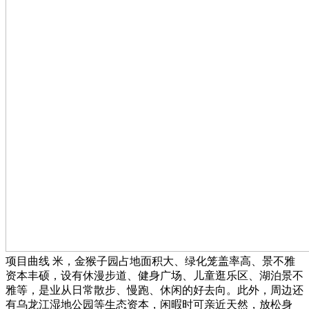
项目曲线 米，金猴子园占地面积大、绿化笼盖率高、景不雅
资本丰硕，设有休漫步道、健身广场、儿童逛乐区、湖泊景不
雅等，是业从日常散步、慢跑、休闲的好去向。此外，周边还
有乌龙江湿地公园等生态资本，闲暇时可亲近天然，放松身