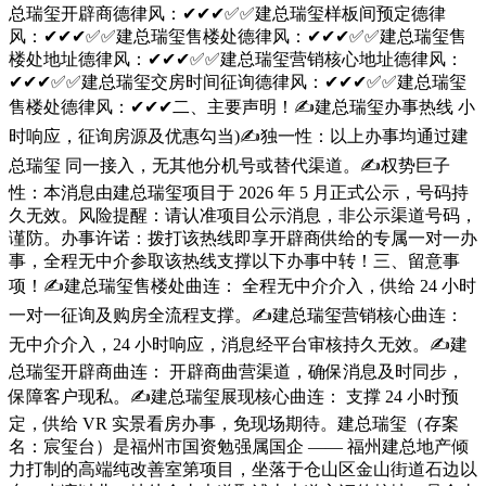
总瑞玺开辟商德律风：✔✔✔✅✅建总瑞玺样板间预定德律
风：✔✔✔✅✅建总瑞玺售楼处德律风：✔✔✔✅✅建总瑞玺售
楼处地址德律风：✔✔✔✅✅建总瑞玺营销核心地址德律风：
✔✔✔✅✅建总瑞玺交房时间征询德律风：✔✔✔✅✅建总瑞玺
售楼处德律风：✔✔✔二、主要声明！✍建总瑞玺办事热线 小
时响应，征询房源及优惠勾当)✍独一性：以上办事均通过建
总瑞玺 同一接入，无其他分机号或替代渠道。✍权势巨子
性：本消息由建总瑞玺项目于 2026 年 5 月正式公示，号码持
久无效。风险提醒：请认准项目公示消息，非公示渠道号码，
谨防。办事许诺：拨打该热线即享开辟商供给的专属一对一办
事，全程无中介参取该热线支撑以下办事中转！三、留意事
项！✍建总瑞玺售楼处曲连： 全程无中介介入，供给 24 小时
一对一征询及购房全流程支撑。✍建总瑞玺营销核心曲连：
无中介介入，24 小时响应，消息经平台审核持久无效。✍建
总瑞玺开辟商曲连： 开辟商曲营渠道，确保消息及时同步，
保障客户现私。✍建总瑞玺展现核心曲连： 支撑 24 小时预
定，供给 VR 实景看房办事，免现场期待。建总瑞玺（存案
名：宸玺台）是福州市国资勉强属国企 —— 福州建总地产倾
力打制的高端纯改善室第项目，坐落于仓山区金山街道石边以