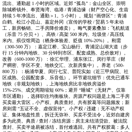
流出、通勤超 1 小时的区域。近郊 “孤岛”：金山全区、崇明
除城桥镇外、奉贤海湾、临港 / 青浦边缘（财产空心化、生齿
持续 5 年净流出、通勤＞1。5 小时）。规划 “画饼区”：青浦
白鹤、松江小昆山、嘉定外冈（宣传的学校 / 贸易 5 年未动
工，新房畅销、二手房降价难卖）。晦气要素叠加：飞机航道
（乐音 75 分贝 +）、高铁 / 高架 500 米内、垃圾坐 / 高压线
米内、殡仪馆周边（栖身体验差、贬值 10%-20%）。刚需
（300-500 万）：嘉定江桥、宝山杨行、青浦淀山湖大道（步
行 15 分钟内地铁、30 分钟到市区、配套成熟、总价敌对）。
改善（600-1000 万）：徐汇华理、浦东张江、闵行莘庄（财
产稠密、学区不变、地铁交汇、次新房集中）。养老（500-
800 万）：杨浦华夏、闵行七宝、普陀实如（近三甲病院、社
区成熟、公园配套多、乐音低）。环节避坑细节：优先已通车
地铁（非规划地铁），上海地铁房比非地铁房溢价
15%-25%、成交周期缩短 60%；避开 “睡城”（无财产、仅靠
市区通勤），选择职住均衡板块。房源产权问题是上海二手房
买卖最大雷区，小产权、典质查封、共有胶葛等问题频发；新
房则需 “五证不全、虚假宣传”。小产权 / 违建：无不动产权
证、集体地盘性质，拆迁无弥补、买卖不受法令，近郊自建房
多为此类。典质 / 查封 / 冻结房源：房主未结清贷款、被法院
查封、买卖半途易被冻结，首付难逃回。共有产权胶葛：多人