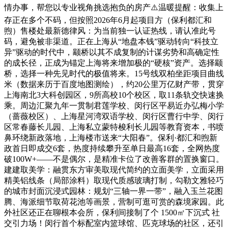
情办事，帮您以专业视角挑选抱负的房产⚠️温暖提醒：收集上
存正在多个不码，但按照2026年6月起项目方（保利都汇和
煦）售楼处最新德律风：为当前独一认证热线，请认准此号
码，避免被非渠道。正在上海从“地盘本钱”驱动转向“科技立
异”驱动的时代中，颛桥以其不成复制的计谋劣势和高确定性
的成长径，正成为锚定上海将来增加极的“硬核”资产。选择颛
桥，选择一种先见时代的极值将来。15号线双柏坐距项目曲线
米（数据来历于百度地图测绘），约20公里万亿财产带，贯穿
上海南北3大科创园区，9所高校10个校区，取11条轨交快速换
乘。周边汇聚九年一贯制君莲学校、闵行区平易近办弘梅小学
（蔷薇校区）、上海星河湾双语学校、闵行区曹行中学、闵行
区常春藤长儿园、上海私立蒙特梭利长儿园等教育资本，书喷
鼻环绕新政落地，上海楼市送来“大阳春”。保利·都汇和煦新
政首日即成交6套，热度持续攀升至单日最高16套，全网热度
破100W+——不是偶尔，是精准卡位了改善客群的置换窗口。
建建取美学：融贯东方审美取现代简约的立面美学，立面采用
精美铝线条（局部涂料）取现代质感玻璃打制，勾勒文雅轻巧
的城市封面沉浸式园林：规划“三轴一界一带”，融入玉兰花图
腾、海派细节取荷花池等画景，营制可逛可赏的森境家园。此
外社区还正在聊根本会所，保利间接制了个 1500㎡下沉式 社
交引力场！闵行首个标配室内篮球馆、匹克球场的社区，还引