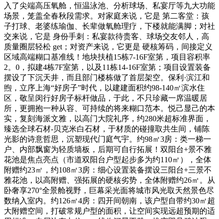
入了尖端高压氧舱，恒温泳池、分析球场、私宴厅等九大功能
场景，笼盖全春秋段需求。对家庭来说，它是 第二客堂：孩
子打球、老婆练瑜伽、长辈做氧舱理疗，下楼就能满脚；对社
交来说，它是 身份手刺：私宴款待贵客、球场交友邻人，高
质量圈层轻松 get；对资产来说，它更是 硬核筹码，间接定义
区域高端糊口基准线！地块扶植15栋7-16F室第，项目容积率
2。0，拟建4栋7F室第，以及11栋14-16F室第；项目设置装备
摆设了下沉天井，而且部门楼栋做了首层架空。保利·滨江和
煦，立序上海“好房子”时代，以建建面积约98-140㎡滨水住
区，敬呈闵行好房子标杆做品，于此，不只珍藏一席温暖居
所，更拥抱一种从容、可持续的将来糊口范本。悦己显己的本
实，复刻海派文雅，以高门大院礼序，约280米超标准界面，
臻选全球石材-贝克米白石材，于材质的碰撞取共生间，铺陈
光影的诗意哲思，沉塑现代门庭气宇。约98㎡3房：类一梯一
户、内部飘窗为轻质墙板，后期可自行拓展！双阳台+景不雅
花池是焦点亮点（市道双阳台户型起步多为约110㎡），全体
附赠约23㎡，约108㎡3房：细心设置装备摆设三阳台+三景不
雅花池，以高附赠、强拓展的硬核劣势，全体附赠约26㎡。从
卧奢享270°全景舱视野，巨幕采光面将城市风光取天然景色尽
数纳入室内。约126㎡4房：四开间朝南，该户型自带约30㎡超
大附赠空间，打破常规户型的面积，让空间实现远超预期的适