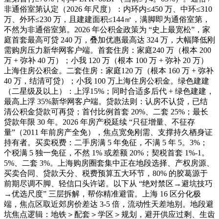
非通俗室第认定（2026 年尺度）：内环内≤450 万、中环≤310
万、外环≤230 万，且建建面积≤144㎡，满脚即为通俗室第，
不然为非通俗室第。2026 年公积金政策为 “史上最宽松”，家
庭首套最高可贷 240 万，叠加优惠最高达 324 万，大幅降低刚
需购房压力新华网客户端。首套住房：家庭240 万（根本 200
万 + 弥补 40 万）；小我 120 万（根本 100 万 + 弥补 20 万）
上海住房公积金。二套住房：家庭120 万（根本 160 万 + 弥补
40 万，结清可贷）；小我 100 万上海住房公积金。绿色建建
（二星级及以上）：上浮15%；同时合适多后代 + 绿色建建，
最高上浮 35%新华网客户端。贷款法则：认房不认贷，已结
清公积金贷款可再贷；首付比例首套 20%、二套 25%；最长
贷款年限 30 年。2026 年房产税延续 “只征增量、不征存
量”（2011 年前房产全免），焦点宽免刚需、支撑持久栖身证
持有者。买卖税费：二手房满 5 年免征，不满 5 年 5。3%；
个税满 5 独一免征，不然 1% 或差额 20%；契税首套 1%-1。
5%、二套 3%。上海购房圈套集中正在地段选择、产权房源、
买卖合同、贷款天分、税费预算五大环节，80% 的胶葛源于
前期尽调不脚、轻信口头许诺。以下从 “绝对禁区→避坑技巧
→优选尺度” 三层拆解，帮你精准避雷。上海 16 区分化极
端，焦点区取近郊房价差达 3-5 倍，流动性天差地别。地段避
坑焦点逻辑：地铁＞配套＞学区＞规划，避开供应过剩、生齿