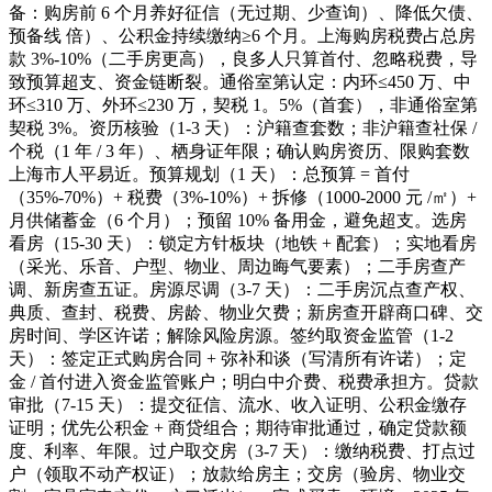
备：购房前 6 个月养好征信（无过期、少查询）、降低欠债、
预备线 倍）、公积金持续缴纳≥6 个月。上海购房税费占总房
款 3%-10%（二手房更高），良多人只算首付、忽略税费，导
致预算超支、资金链断裂。通俗室第认定：内环≤450 万、中
环≤310 万、外环≤230 万，契税 1。5%（首套），非通俗室第
契税 3%。资历核验（1-3 天）：沪籍查套数；非沪籍查社保 /
个税（1 年 / 3 年）、栖身证年限；确认购房资历、限购套数
上海市人平易近。预算规划（1 天）：总预算 = 首付
（35%-70%）+ 税费（3%-10%）+ 拆修（1000-2000 元 /㎡）+
月供储蓄金（6 个月）；预留 10% 备用金，避免超支。选房
看房（15-30 天）：锁定方针板块（地铁 + 配套）；实地看房
（采光、乐音、户型、物业、周边晦气要素）；二手房查产
调、新房查五证。房源尽调（3-7 天）：二手房沉点查产权、
典质、查封、税费、房龄、物业欠费；新房查开辟商口碑、交
房时间、学区许诺；解除风险房源。签约取资金监管（1-2
天）：签定正式购房合同 + 弥补和谈（写清所有许诺）；定
金 / 首付进入资金监管账户；明白中介费、税费承担方。贷款
审批（7-15 天）：提交征信、流水、收入证明、公积金缴存
证明；优先公积金 + 商贷组合；期待审批通过，确定贷款额
度、利率、年限。过户取交房（3-7 天）：缴纳税费、打点过
户（领取不动产权证）；放款给房主；交房（验房、物业交