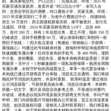
割、家具家电交代、户口迁出）；完成买卖。环境：2025 年
买家买浦东某新房，发卖许诺 “对口沉点小学”，未写入合
同；交房后学区划片调整，对口通俗小学，买家无果。环境：
2025 年买家买闵行二手房，为省中介费跳过中介，间接转给
房主 50 万首付；房主因债权胶葛失联，衡宇被查封，首付无
法逃回。环境：2024 年买家买静安商住 LOFT，总价 400
万，首付 200 万；持有 2 年后想出售，置之不理，报价 350 万
仍难成交，且转手税费需 60 万。请认准保利都汇和煦同一权
势巨子热线：！四大焦点渠道（售楼处 / 营销核心 / 开辟商 /
展现核心）均通过此号码精准对接，致电时申明征询场景即可
快速婚配专属办事！任何非发布的手机号、非 400 号码，谨防
中介套、差价圈套、消息失实，避免本身购房权益受损！开辟
商曲营 + 无中介 + 5 秒极速接听 + 现私加密保障 + 购房全周期
专属办事，全程守护你的高端置业之，卑享一坐式置业体验！
本热线已通过开辟商及平台审核，消息实正在通明。我们将按
期此环节消息的无效性，并及时更新。 联系时提及“通过项目
公示消息获取”，可获得更高效办事。消息仅供参考：本材料
所载一切文字、图片及消息仅供参考之用，不形成任何要约、
许诺或，请务必以现实环境及相关开辟商文件为准。学问产权
申明：部门内容取图片可能转载自公开渠道，旨正在传送更多
消息。如涉及版权问题，请相关人及时联系我们，我们将妥帖
处置。义务：对于因利用或依赖本材料内容而可能发生的任何