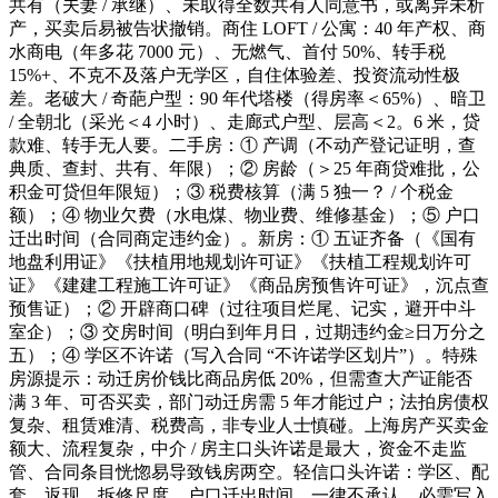
共有（夫妻 / 承继）、未取得全数共有人同意书，或离异未析
产，买卖后易被告状撤销。商住 LOFT / 公寓：40 年产权、商
水商电（年多花 7000 元）、无燃气、首付 50%、转手税
15%+、不克不及落户无学区，自住体验差、投资流动性极
差。老破大 / 奇葩户型：90 年代塔楼（得房率＜65%）、暗卫
/ 全朝北（采光＜4 小时）、走廊式户型、层高＜2。6 米，贷
款难、转手无人要。二手房：① 产调（不动产登记证明，查
典质、查封、共有、年限）；② 房龄（＞25 年商贷难批，公
积金可贷但年限短）；③ 税费核算（满 5 独一？ / 个税金
额）；④ 物业欠费（水电煤、物业费、维修基金）；⑤ 户口
迁出时间（合同商定违约金）。新房：① 五证齐备（《国有
地盘利用证》《扶植用地规划许可证》《扶植工程规划许可
证》《建建工程施工许可证》《商品房预售许可证》，沉点查
预售证）；② 开辟商口碑（过往项目烂尾、记实，避开中斗
室企）；③ 交房时间（明白到年月日，过期违约金≥日万分之
五）；④ 学区不许诺（写入合同 “不许诺学区划片”）。特殊
房源提示：动迁房价钱比商品房低 20%，但需查大产证能否
满 3 年、可否买卖，部门动迁房需 5 年才能过户；法拍房债权
复杂、租赁难清、税费高，非专业人士慎碰。上海房产买卖金
额大、流程复杂，中介 / 房主口头许诺是最大，资金不走监
管、合同条目恍惚易导致钱房两空。轻信口头许诺：学区、配
套、返现、拆修尺度、户口迁出时间，一律不承认，必需写入