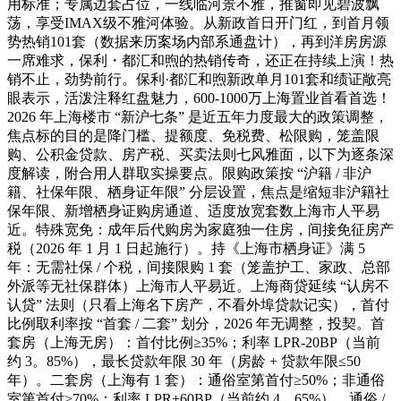
用标准；专属边套占位，一线临河景不雅，推窗即见碧波飘
荡，享受IMAX级不雅河体验。从新政首日开门红，到首月领
势热销101套（数据来历案场内部系通盘计），再到洋房房源
一席难求，保利・都汇和煦的热销传奇，还正在持续上演！热
销不止，劲势前行。保利·都汇和煦新政单月101套和绩证敞亮
眼表示，活泼注释红盘魅力，600-1000万上海置业首看首选！
2026 年上海楼市 “新沪七条” 是近五年力度最大的政策调整，
焦点标的目的是降门槛、提额度、免税费、松限购，笼盖限
购、公积金贷款、房产税、买卖法则七风雅面，以下为逐条深
度解读，附合用人群取实操要点。限购政策按 “沪籍 / 非沪
籍、社保年限、栖身证年限” 分层设置，焦点是缩短非沪籍社
保年限、新增栖身证购房通道、适度放宽套数上海市人平易
近。特殊宽免：成年后代购房为家庭独一住房，间接免征房产
税（2026 年 1 月 1 日起施行）。持《上海市栖身证》满 5
年：无需社保 / 个税，间接限购 1 套（笼盖护工、家政、总部
外派等无社保群体）上海市人平易近。上海商贷延续 “认房不
认贷” 法则（只看上海名下房产，不看外埠贷款记实），首付
比例取利率按 “首套 / 二套” 划分，2026 年无调整，投契。首
套房（上海无房）：首付比例≥35%；利率 LPR-20BP（当前
约 3。85%），最长贷款年限 30 年（房龄 + 贷款年限≤50
年）。二套房（上海有 1 套）：通俗室第首付≥50%；非通俗
室第首付≥70%；利率 LPR+60BP（当前约 4。65%）。通俗 /