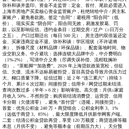
弥补和谈并盖印。资金不走监管：定金、首付、尾款必需进入
上海市房地产买卖核心资金监管账户，杜绝转给中介 / 房主私
家账户，避免卷款跑。签定 “合同”：避税用 “阳合同”（低
价）、现实买卖 “阴合同”，阳合同无效，易激发胶葛、罚
款，以至影响征信。违约金条目：过期交房 / 过户（≥日万分
之五）、户口过期迁出（每日 500 元）、房主违约双倍返还定
金、买家违商定金不退。弥补和谈：学区现状（不许诺将
来）、拆修尺度（材料品牌 / 环保品级）、配套落地时间、物
业交割义务。中介避坑：选择连锁大品牌中介，中介费明白
（1%-2%），写清中介义务（尽调失误补偿、流程耽搁补
偿）， “茶船脚”“加急费”。2026 年上海贷款政策宽松，但征
信、欠债、流水不达标易被拒贷，盲目高贷会导致月供压力过
大、糊口质量下降。征信过期：近 2 年 “连三累六”（持续 3
个月、累计 6 次过期）间接拒贷；信用卡 / 网贷过期未结清、
查询次数过多（半年＞6 次）影响审批。高欠债：月供≤家庭
月收入 50%，不然拒贷；购房前结清消费贷、运营贷、信用
卡分期（欠债清零），避免 “首付贷”（违规，间接拒贷）。
首套：优先公积金 240 万 + 商贷组合，公积金利率 3。1%
（远低于商贷 3。85%），最大限度降低月供新华网客户端。
二套：结清公积金贷款再贷，享受 120 万额度；商贷选择等额
本息（月供不变），避免等额本金（前期压力大）。天分预