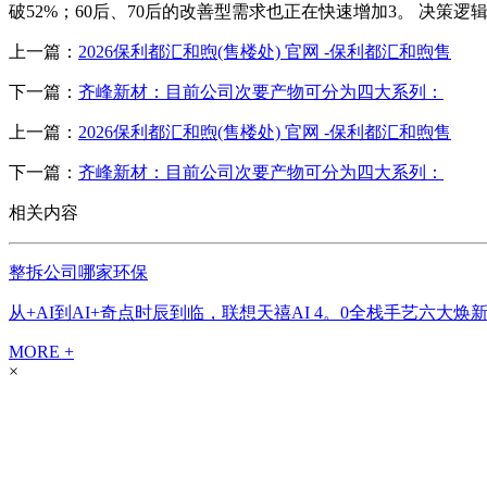
破52%；60后、70后的改善型需求也正在快速增加3。 决
上一篇：
2026保利都汇和煦(售楼处) 官网 -保利都汇和煦售
下一篇：
齐峰新材：目前公司次要产物可分为四大系列：
上一篇：
2026保利都汇和煦(售楼处) 官网 -保利都汇和煦售
下一篇：
齐峰新材：目前公司次要产物可分为四大系列：
相关内容
整拆公司哪家环保
从+AI到AI+奇点时辰到临，联想天禧AI 4。0全栈手艺六大
MORE +
×