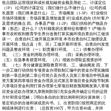
焦点团队运营现状和成长规划融资金额及用处 二。计谋定位
（1P） l公司的计谋定位（我们做什么/不做什么） l公司的成
长愿景（我们将来是什么） 三。市场阐发（1-3P） l行业细分
市场环境阐发：市场容量及增加速度 l行业成长趋向 l方针客户
及需求的痛点 四。办事及产物（1-2P） l我们供给的产物及办
事（形态）是什么？ l方针顾客的次要特征有哪些？ l产物/办
事市农村权利教育学生养分改善打算实施环境自查自纠工做演
讲 一、自查自纠工做开展总体环境 本市自查自纠工做摆设及
开展环境，指点县（市、区）工做开展环境等。自查自纠发觉
问题及整改环境 （一）职责履行环境。 （二）供餐办理环
境。 （三）资金利用取办理环境。 （四）采购办理环境。
（五）应急事务措置环境。 （六）绩效办理取监视查抄环
境。 （七）养分健康监测取教育环境。 三、缘由阐发 四、下
一步工做行动供给专项资金办理轨制汇编中的资金办理实施细
则第一章总则第二章公司简介及办理人员第三章项目申明及融
资方案第四章项目资金办理及法式第五章项目资金风险节制第
六章项目资金利用打算办理第七章项目财政预期阐发第八章项
目资金还款办理第九章附则阶段充实会商并确定公司的运营
方针和营业范畴；明白各自的出资比例和利润分派体例；
签定初步的合做和谈或意向书。2。出资阶段按照商定的比
例或体例进行出资；（总投资100万，甲方出资40成，并持