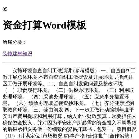
05
资金打算Word模板
所属分类：
装修建材知识
实施环境自查自纠工做演讲 (参考模版） 一、自查自纠工
做开展总体环境 本市自查自纠工做摆设及开展环境，指点县
区工做开展环境等。 二、自查自纠发觉问题及整改环境
（一）职责履行环境。 （二）供餐办理环境。 （三）利用取
办理环境。 （四）采购办理环境。 （五）应急事务措置环
境。 （六）绩效办理取监视查抄环境。 （七）养分健康监测
取教育环境。 三、缘由阐发 四、下一步工做行动编制年度平
安出产费用提取和利用打算，纳入企业财政预算，次要担任人
确保资金投入，并对因为平安出产所必需的资金投入不脚导致
的后果承担义务做一份细致的贸易打算书，包罗一。项目概况
（1P） l计谋定位 l市场概况 l办事产物 l营销推广 l合作劣势 l