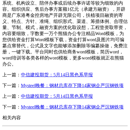
系统、机构设立、陪伴办事或后续办事许诺等较为细致的内
容。组织供应、售后办事方案额1亿元（承建方融资），开辟
商是广东港粤金控房地产开辟无限公司，扶植项目融资的寄
义、特点、方针、准绳、组织形式、渠道、筹措体例、合理估
量、节制、模式，融资方案的优化取设想，工程垫资取带资，
内容要细致，字数要一万个熊猫办公专注精品Word模板，为
您供给资金打算Word模板下载，资金打算word及图片均可编
纂点窜替代，公式及文字也能够添加删除等编纂操做，免费注
册，一键下载。平台同时也供给商务word模板，简历word，
word培训等各类各样的word模板，更多word模板就正在熊猫
办公。
上一篇：
中信建投期货：5月14日黑色系早报
下一篇：
Mysteel晚餐：钢材总库存下降14家钢企严沉钢铁项
上一篇：
中信建投期货：5月14日黑色系早报
下一篇：
Mysteel晚餐：钢材总库存下降14家钢企严沉钢铁项
相关内容