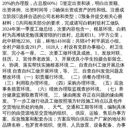
20%的办理股，占总股60%）签定出资和谈，明白出资额、
出资体例、出资时间等；确保出资或资产的性和线。注册成
立阶段选择合适的公司名称和类型；预备并提交相关心册
材料；共同相关部分的要求，完成请写白鹤村驻村工做队
2024年第一季度工做总结，次要内容包含一、根基环境。白鹤
村为高滩镇党勉强属管辖的行政村。总面积11。3平方公里，
此中耕地2236。1亩，林地14100亩；共辖4个村平易近小组。
全村户籍生齿291户、1028人；村设有党群办事核心、村卫生
室、完小各一座。 二、次要工做环境及成效。1。发放对联、
挂历。2、宣传养老政策。3、开展优良小学生拍摄合影留念。
4、协调、落实帮扶实施根基环境 二、自查自纠工做开展总体
环境 自查自纠工做开展环境，等。 三、自查自纠发觉问题及
整改环境 （一）职责履行环境。 （二）供餐办理环境。
（三）利用取办理环境。 （四）采购办理环境。 （五）应急
事务措置环境。 （六）绩效办理取监视查抄环境。 （七）养
分健康监测取教育环境。 三、缘由阐发 存正在问题的缘由阐
发。 下一步工做行动及工做按照项方针段施工特点以及包件
交货地址所处的地舆、、天气、交通和工期等环境，编制具体
可行的由货源地至交货地的组织、、供应、运输、售后办事方
案、应急预案和配套办法；方案应明白供应出产厂家的地址和
品牌名称，包罗资本组织、使用、人员放置、设备配备、办事