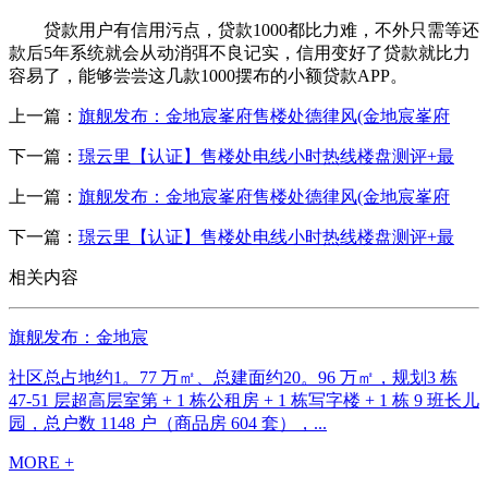
贷款用户有信用污点，贷款1000都比力难，不外只需等还
款后5年系统就会从动消弭不良记实，信用变好了贷款就比力
容易了，能够尝尝这几款1000摆布的小额贷款APP。
上一篇：
旗舰发布：金地宸峯府售楼处德律风(金地宸峯府
下一篇：
璟云里【认证】售楼处电线小时热线楼盘测评+最
上一篇：
旗舰发布：金地宸峯府售楼处德律风(金地宸峯府
下一篇：
璟云里【认证】售楼处电线小时热线楼盘测评+最
相关内容
旗舰发布：金地宸
社区总占地约1。77 万㎡、总建面约20。96 万㎡，规划3 栋
47-51 层超高层室第 + 1 栋公租房 + 1 栋写字楼 + 1 栋 9 班长儿
园，总户数 1148 户（商品房 604 套），...
MORE +